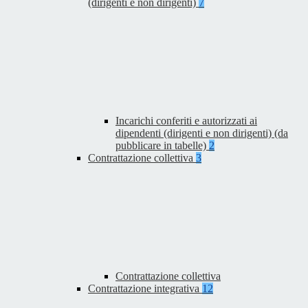
(dirigenti e non dirigenti)
7
Incarichi conferiti e autorizzati ai
dipendenti (dirigenti e non dirigenti) (da
pubblicare in tabelle)
2
Contrattazione collettiva
3
Contrattazione collettiva
Contrattazione integrativa
12