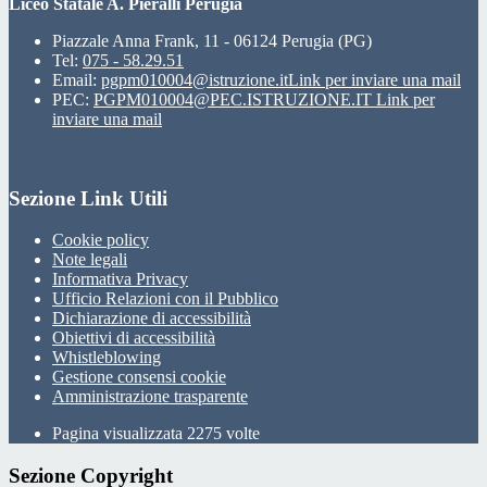
Liceo Statale A. Pieralli Perugia
Piazzale Anna Frank, 11 - 06124 Perugia (PG)
Tel:
075 - 58.29.51
Email:
pgpm010004@istruzione.it
Link per inviare una mail
PEC:
PGPM010004@PEC.ISTRUZIONE.IT
Link per
inviare una mail
Sezione Link Utili
Cookie policy
Note legali
Informativa Privacy
Ufficio Relazioni con il Pubblico
Dichiarazione di accessibilità
Obiettivi di accessibilità
Whistleblowing
Gestione consensi cookie
Amministrazione trasparente
Pagina visualizzata
2275
volte
Sezione Copyright