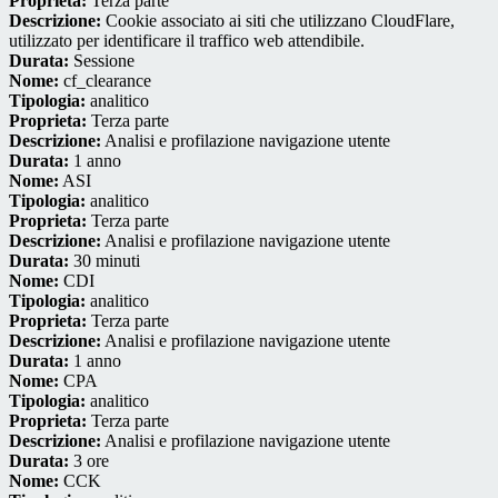
Proprieta:
Terza parte
Descrizione:
Cookie associato ai siti che utilizzano CloudFlare,
utilizzato per identificare il traffico web attendibile.
Durata:
Sessione
Nome:
cf_clearance
Tipologia:
analitico
Proprieta:
Terza parte
Descrizione:
Analisi e profilazione navigazione utente
Durata:
1 anno
Nome:
ASI
Tipologia:
analitico
Proprieta:
Terza parte
Descrizione:
Analisi e profilazione navigazione utente
Durata:
30 minuti
Nome:
CDI
Tipologia:
analitico
Proprieta:
Terza parte
Descrizione:
Analisi e profilazione navigazione utente
Durata:
1 anno
Nome:
CPA
Tipologia:
analitico
Proprieta:
Terza parte
Descrizione:
Analisi e profilazione navigazione utente
Durata:
3 ore
Nome:
CCK