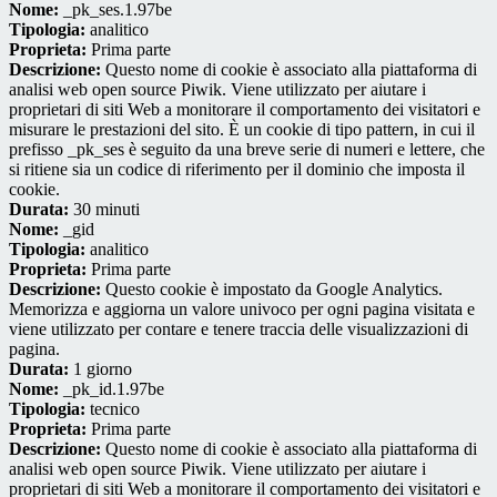
Nome:
_pk_ses.1.97be
Tipologia:
analitico
Proprieta:
Prima parte
Descrizione:
Questo nome di cookie è associato alla piattaforma di
analisi web open source Piwik. Viene utilizzato per aiutare i
proprietari di siti Web a monitorare il comportamento dei visitatori e
misurare le prestazioni del sito. È un cookie di tipo pattern, in cui il
prefisso _pk_ses è seguito da una breve serie di numeri e lettere, che
si ritiene sia un codice di riferimento per il dominio che imposta il
cookie.
Durata:
30 minuti
Nome:
_gid
Tipologia:
analitico
Proprieta:
Prima parte
Descrizione:
Questo cookie è impostato da Google Analytics.
Memorizza e aggiorna un valore univoco per ogni pagina visitata e
viene utilizzato per contare e tenere traccia delle visualizzazioni di
pagina.
Durata:
1 giorno
Nome:
_pk_id.1.97be
Tipologia:
tecnico
Proprieta:
Prima parte
Descrizione:
Questo nome di cookie è associato alla piattaforma di
analisi web open source Piwik. Viene utilizzato per aiutare i
proprietari di siti Web a monitorare il comportamento dei visitatori e