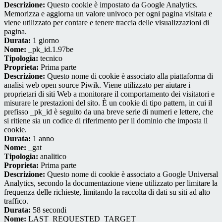
Descrizione:
Questo cookie è impostato da Google Analytics.
Memorizza e aggiorna un valore univoco per ogni pagina visitata e
viene utilizzato per contare e tenere traccia delle visualizzazioni di
pagina.
Durata:
1 giorno
Nome:
_pk_id.1.97be
Tipologia:
tecnico
Proprieta:
Prima parte
Descrizione:
Questo nome di cookie è associato alla piattaforma di
analisi web open source Piwik. Viene utilizzato per aiutare i
proprietari di siti Web a monitorare il comportamento dei visitatori e
misurare le prestazioni del sito. È un cookie di tipo pattern, in cui il
prefisso _pk_id è seguito da una breve serie di numeri e lettere, che
si ritiene sia un codice di riferimento per il dominio che imposta il
cookie.
Durata:
1 anno
Nome:
_gat
Tipologia:
analitico
Proprieta:
Prima parte
Descrizione:
Questo nome di cookie è associato a Google Universal
Analytics, secondo la documentazione viene utilizzato per limitare la
frequenza delle richieste, limitando la raccolta di dati su siti ad alto
traffico.
Durata:
58 secondi
Nome:
LAST_REQUESTED_TARGET