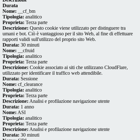
Durata
Nome:
__cf_bm
Tipologia:
analitico
Proprieta:
Terza parte
Descrizione:
Questo cookie viene utilizzato per distinguere tra
umani e bot. Ciò è vantaggioso per il sito Web, al fine di effettuare
rapporti validi sull'utilizzo del proprio sito Web.
Durata:
30 minuti
Nome:
__cfruid
Tipologia:
analitico
Proprieta:
Terza parte
Descrizione:
Cookie associato ai siti che utilizzano CloudFlare,
utilizzato per identificare il traffico web attendibile.
Durata:
Sessione
Nome:
cf_clearance
Tipologia:
analitico
Proprieta:
Terza parte
Descrizione:
Analisi e profilazione navigazione utente
Durata:
1 anno
Nome:
ASI
Tipologia:
analitico
Proprieta:
Terza parte
Descrizione:
Analisi e profilazione navigazione utente
Durata:
30 minuti