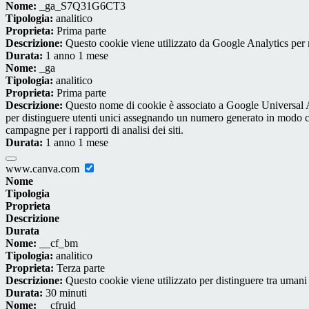
Nome:
_ga_S7Q31G6CT3
Tipologia:
analitico
Proprieta:
Prima parte
Descrizione:
Questo cookie viene utilizzato da Google Analytics per m
Durata:
1 anno 1 mese
Nome:
_ga
Tipologia:
analitico
Proprieta:
Prima parte
Descrizione:
Questo nome di cookie è associato a Google Universal An
per distinguere utenti unici assegnando un numero generato in modo casual
campagne per i rapporti di analisi dei siti.
Durata:
1 anno 1 mese
www.canva.com
Nome
Tipologia
Proprieta
Descrizione
Durata
Nome:
__cf_bm
Tipologia:
analitico
Proprieta:
Terza parte
Descrizione:
Questo cookie viene utilizzato per distinguere tra umani e 
Durata:
30 minuti
Nome:
__cfruid