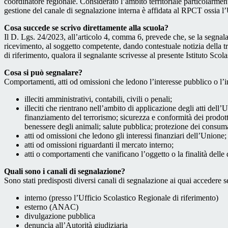
coordinatore regionale. Considerato l’ambito territoriale particolarmente
gestione del canale di segnalazione interna è affidata al RPCT ossia l
Cosa succede se scrivo direttamente alla scuola?
Il D. Lgs. 24/2023, all’articolo 4, comma 6, prevede che, se la segnal
ricevimento, al soggetto competente, dando contestuale notizia della 
di riferimento, qualora il segnalante scrivesse al presente Istituto Sco
Cosa si può segnalare?
Comportamenti, atti od omissioni che ledono l’interesse pubblico o l’i
illeciti amministrativi, contabili, civili o penali;
illeciti che rientrano nell’ambito di applicazione degli atti dell’
finanziamento del terrorismo; sicurezza e conformità dei prodotti
benessere degli animali; salute pubblica; protezione dei consumato
atti od omissioni che ledono gli interessi finanziari dell’Unione;
atti od omissioni riguardanti il mercato interno;
atti o comportamenti che vanificano l’oggetto o la finalità delle d
Quali sono i canali di segnalazione?
Sono stati predisposti diversi canali di segnalazione ai quai accedere 
interno (presso l’Ufficio Scolastico Regionale di riferimento)
esterno (ANAC)
divulgazione pubblica
denuncia all’Autorità giudiziaria