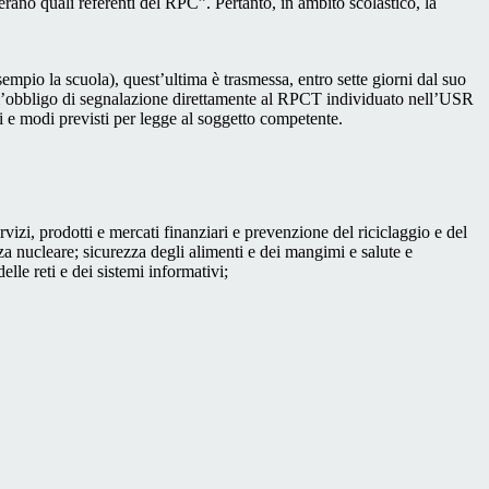
perano quali referenti del RPC”. Pertanto, in ambito scolastico, la
mpio la scuola), quest’ultima è trasmessa, entro sette giorni dal suo
o l’obbligo di segnalazione direttamente al RPCT individuato nell’USR
pi e modi previsti per legge al soggetto competente.
ervizi, prodotti e mercati finanziari e prevenzione del riciclaggio e del
za nucleare; sicurezza degli alimenti e dei mangimi e salute e
lle reti e dei sistemi informativi;