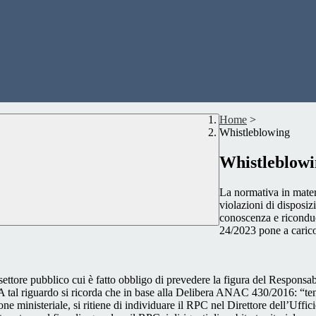
Home
>
Whistleblowing
Whistleblow
La normativa in mater
violazioni di disposiz
conoscenza e riconduc
24/2023 pone a carico 
 settore pubblico cui è fatto obbligo di prevedere la figura del Respon
 A tal riguardo si ricorda che in base alla Delibera ANAC 430/2016: “tenu
ne ministeriale, si ritiene di individuare il RPC nel Direttore dell’Uffici