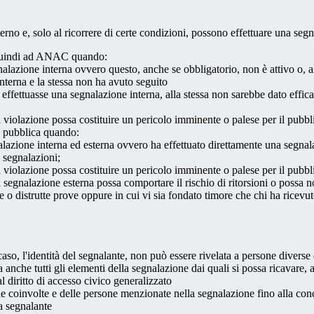
 interno e, solo al ricorrere di certe condizioni, possono effettuare una s
o quindi ad ANAC quando:
gnalazione interna ovvero questo, anche se obbligatorio, non è attivo o, 
nterna e la stessa non ha avuto seguito
e effettuasse una segnalazione interna, alla stessa non sarebbe dato eff
 violazione possa costituire un pericolo imminente o palese per il pubbl
e pubblica quando:
azione interna ed esterna ovvero ha effettuato direttamente una segnalazio
e segnalazioni;
 violazione possa costituire un pericolo imminente o palese per il pubbli
 segnalazione esterna possa comportare il rischio di ritorsioni o possa n
 o distrutte prove oppure in cui vi sia fondato timore che chi ha ricevut
so, l'identità del segnalante, non può essere rivelata a persone diverse 
nche tutti gli elementi della segnalazione dai quali si possa ricavare, 
al diritto di accesso civico generalizzato
one coinvolte e delle persone menzionate nella segnalazione fino alla con
a segnalante