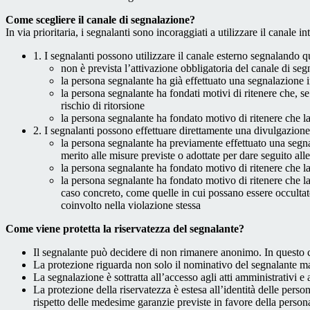
Come scegliere il canale di segnalazione?
In via prioritaria, i segnalanti sono incoraggiati a utilizzare il canale
1. I segnalanti possono utilizzare il canale esterno segnaland
non è prevista l’attivazione obbligatoria del canale di se
la persona segnalante ha già effettuato una segnalazione i
la persona segnalante ha fondati motivi di ritenere che, s
rischio di ritorsione
la persona segnalante ha fondato motivo di ritenere che la
2. I segnalanti possono effettuare direttamente una divulgazion
la persona segnalante ha previamente effettuato una segnal
merito alle misure previste o adottate per dare seguito all
la persona segnalante ha fondato motivo di ritenere che la
la persona segnalante ha fondato motivo di ritenere che la
caso concreto, come quelle in cui possano essere occultate
coinvolto nella violazione stessa
Come viene protetta la riservatezza del segnalante?
Il segnalante può decidere di non rimanere anonimo. In questo ca
La protezione riguarda non solo il nominativo del segnalante ma a
La segnalazione è sottratta all’accesso agli atti amministrativi e 
La protezione della riservatezza è estesa all’identità delle pers
rispetto delle medesime garanzie previste in favore della person