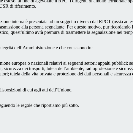
 esteso, al fine di agevolare il RPC, i dirigenti di ambito territoriale o
’USR di riferimento.
azione interna è presentata ad un soggetto diverso dal RPCT (ossia ad ese
trasmissione alla persona segnalante. Per questo motivo, pur ricordand
lastico, quest’ultimo avrà premura di trasmettere la segnalazione nei tem
ntegrità dell’Amministrazione e che consistono in:
Unione europea o nazionali relativi ai seguenti settori: appalti pubblici; s
; sicurezza dei trasporti; tutela dell’ambiente; radioprotezione e sicurez
ri; tutela della vita privata e protezione dei dati personali e sicurezza de
isposizioni di cui agli atti dell’Unione.
seguendo le regole che riportiamo più sotto.