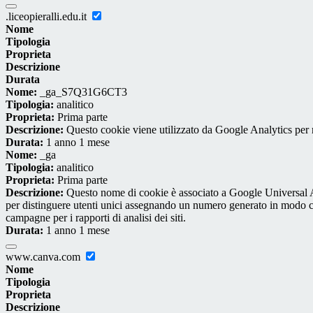
.liceopieralli.edu.it
Nome
Tipologia
Proprieta
Descrizione
Durata
Nome:
_ga_S7Q31G6CT3
Tipologia:
analitico
Proprieta:
Prima parte
Descrizione:
Questo cookie viene utilizzato da Google Analytics per m
Durata:
1 anno 1 mese
Nome:
_ga
Tipologia:
analitico
Proprieta:
Prima parte
Descrizione:
Questo nome di cookie è associato a Google Universal An
per distinguere utenti unici assegnando un numero generato in modo casual
campagne per i rapporti di analisi dei siti.
Durata:
1 anno 1 mese
www.canva.com
Nome
Tipologia
Proprieta
Descrizione