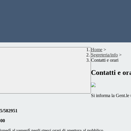
Home
>
Segreteria/info
>
Contatti e orari
Contatti e or
Si informa la Gent.le 
/582951
:00
unedì al venerdì negli stessi orari di apertura al pubblico .