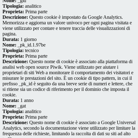
Nome:
_gid
Tipologia:
analitico
Proprieta:
Prima parte
Descrizione:
Questo cookie è impostato da Google Analytics.
Memorizza e aggiorna un valore univoco per ogni pagina visitata e
viene utilizzato per contare e tenere traccia delle visualizzazioni di
pagina.
Durata:
1 giorno
Nome:
_pk_id.1.97be
Tipologia:
tecnico
Proprieta:
Prima parte
Descrizione:
Questo nome di cookie è associato alla piattaforma di
analisi web open source Piwik. Viene utilizzato per aiutare i
proprietari di siti Web a monitorare il comportamento dei visitatori e
misurare le prestazioni del sito. È un cookie di tipo pattern, in cui il
prefisso _pk_id è seguito da una breve serie di numeri e lettere, che
si ritiene sia un codice di riferimento per il dominio che imposta il
cookie.
Durata:
1 anno
Nome:
_gat
Tipologia:
analitico
Proprieta:
Prima parte
Descrizione:
Questo nome di cookie è associato a Google Universal
Analytics, secondo la documentazione viene utilizzato per limitare la
frequenza delle richieste, limitando la raccolta di dati su siti ad alto