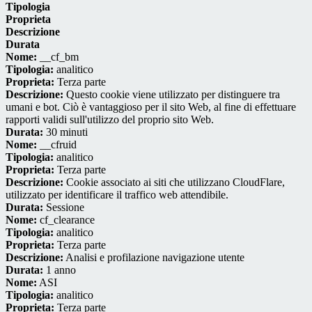
Tipologia
Proprieta
Descrizione
Durata
Nome:
__cf_bm
Tipologia:
analitico
Proprieta:
Terza parte
Descrizione:
Questo cookie viene utilizzato per distinguere tra
umani e bot. Ciò è vantaggioso per il sito Web, al fine di effettuare
rapporti validi sull'utilizzo del proprio sito Web.
Durata:
30 minuti
Nome:
__cfruid
Tipologia:
analitico
Proprieta:
Terza parte
Descrizione:
Cookie associato ai siti che utilizzano CloudFlare,
utilizzato per identificare il traffico web attendibile.
Durata:
Sessione
Nome:
cf_clearance
Tipologia:
analitico
Proprieta:
Terza parte
Descrizione:
Analisi e profilazione navigazione utente
Durata:
1 anno
Nome:
ASI
Tipologia:
analitico
Proprieta:
Terza parte