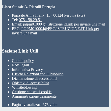
Liceo Statale A. Pieralli Perugia
Piazzale Anna Frank, 11 - 06124 Perugia (PG)
Tel:
075 - 58.29.51
Email:
pgpm010004@istruzione.it
Link per inviare una mail
PEC:
PGPM010004@PEC.ISTRUZIONE.IT
Link per
inviare una mail
Sezione Link Utili
Cookie policy
Note legali
Informativa Privacy
Ufficio Relazioni con il Pubblico
Dichiarazione di accessibilità
Obiettivi di accessibilità
Whistleblowing
Gestione consensi cookie
Amministrazione trasparente
Pagina visualizzata
876
volte