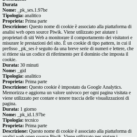
Durata
Nome:
_pk_ses.1.97be
Tipologia:
analitico
Proprieta:
Prima parte
Descrizione:
Questo nome di cookie è associato alla piattaforma di
analisi web open source Piwik. Viene utilizzato per aiutare i
proprietari di siti Web a monitorare il comportamento dei visitatori e
misurare le prestazioni del sito. È un cookie di tipo pattern, in cui il
prefisso _pk_ses è seguito da una breve serie di numeri e lettere, che
si ritiene sia un codice di riferimento per il dominio che imposta il
cookie.
Durata:
30 minuti
Nome:
_gid
Tipologia:
analitico
Proprieta:
Prima parte
Descrizione:
Questo cookie è impostato da Google Analytics.
Memorizza e aggiorna un valore univoco per ogni pagina visitata e
viene utilizzato per contare e tenere traccia delle visualizzazioni di
pagina.
Durata:
1 giorno
Nome:
_pk_id.1.97be
Tipologia:
tecnico
Proprieta:
Prima parte
Descrizione:
Questo nome di cookie è associato alla piattaforma di
analisi web open source Piwik. Viene utilizzato per aiutare i