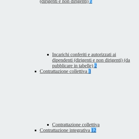
(dirigenti e non dirigenti)
7
Incarichi conferiti e autorizzati ai
dipendenti (dirigenti e non dirigenti) (da
pubblicare in tabelle)
2
Contrattazione collettiva
3
Contrattazione collettiva
Contrattazione integrativa
12