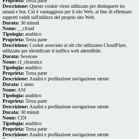
Proprieta:
Terza parte
Descrizione:
Questo cookie viene utilizzato per distinguere tra
umani e bot. Ciò è vantaggioso per il sito Web, al fine di effettuare
rapporti validi sull'utilizzo del proprio sito Web.
Durata:
30 minuti
Nome:
__cfruid
Tipologia:
analitico
Proprieta:
Terza parte
Descrizione:
Cookie associato ai siti che utilizzano CloudFlare,
utilizzato per identificare il traffico web attendibile.
Durata:
Sessione
Nome:
cf_clearance
Tipologia:
analitico
Proprieta:
Terza parte
Descrizione:
Analisi e profilazione navigazione utente
Durata:
1 anno
Nome:
ASI
Tipologia:
analitico
Proprieta:
Terza parte
Descrizione:
Analisi e profilazione navigazione utente
Durata:
30 minuti
Nome:
CDI
Tipologia:
analitico
Proprieta:
Terza parte
Descrizione:
Analisi e profilazione navigazione utente