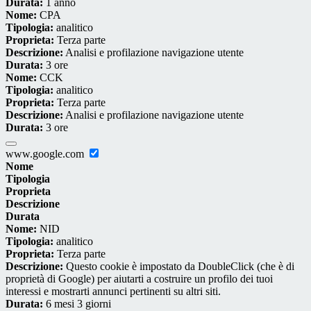
Durata:
1 anno
Nome:
CPA
Tipologia:
analitico
Proprieta:
Terza parte
Descrizione:
Analisi e profilazione navigazione utente
Durata:
3 ore
Nome:
CCK
Tipologia:
analitico
Proprieta:
Terza parte
Descrizione:
Analisi e profilazione navigazione utente
Durata:
3 ore
www.google.com
Nome
Tipologia
Proprieta
Descrizione
Durata
Nome:
NID
Tipologia:
analitico
Proprieta:
Terza parte
Descrizione:
Questo cookie è impostato da DoubleClick (che è di
proprietà di Google) per aiutarti a costruire un profilo dei tuoi
interessi e mostrarti annunci pertinenti su altri siti.
Durata:
6 mesi 3 giorni