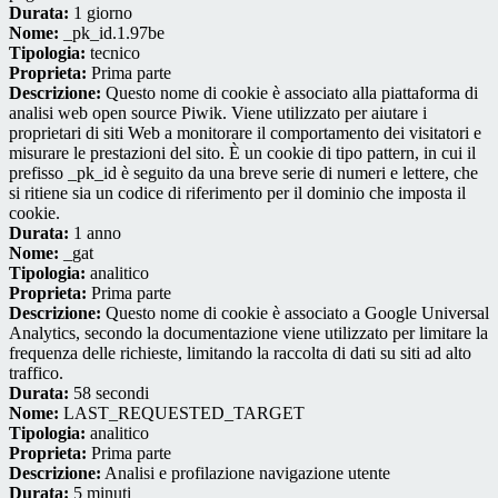
Durata:
1 giorno
Nome:
_pk_id.1.97be
Tipologia:
tecnico
Proprieta:
Prima parte
Descrizione:
Questo nome di cookie è associato alla piattaforma di
analisi web open source Piwik. Viene utilizzato per aiutare i
proprietari di siti Web a monitorare il comportamento dei visitatori e
misurare le prestazioni del sito. È un cookie di tipo pattern, in cui il
prefisso _pk_id è seguito da una breve serie di numeri e lettere, che
si ritiene sia un codice di riferimento per il dominio che imposta il
cookie.
Durata:
1 anno
Nome:
_gat
Tipologia:
analitico
Proprieta:
Prima parte
Descrizione:
Questo nome di cookie è associato a Google Universal
Analytics, secondo la documentazione viene utilizzato per limitare la
frequenza delle richieste, limitando la raccolta di dati su siti ad alto
traffico.
Durata:
58 secondi
Nome:
LAST_REQUESTED_TARGET
Tipologia:
analitico
Proprieta:
Prima parte
Descrizione:
Analisi e profilazione navigazione utente
Durata:
5 minuti