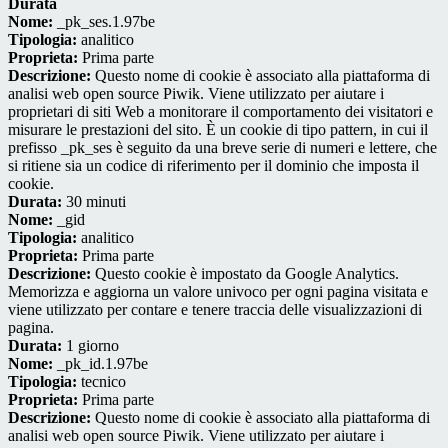
Durata
Nome:
_pk_ses.1.97be
Tipologia:
analitico
Proprieta:
Prima parte
Descrizione:
Questo nome di cookie è associato alla piattaforma di
analisi web open source Piwik. Viene utilizzato per aiutare i
proprietari di siti Web a monitorare il comportamento dei visitatori e
misurare le prestazioni del sito. È un cookie di tipo pattern, in cui il
prefisso _pk_ses è seguito da una breve serie di numeri e lettere, che
si ritiene sia un codice di riferimento per il dominio che imposta il
cookie.
Durata:
30 minuti
Nome:
_gid
Tipologia:
analitico
Proprieta:
Prima parte
Descrizione:
Questo cookie è impostato da Google Analytics.
Memorizza e aggiorna un valore univoco per ogni pagina visitata e
viene utilizzato per contare e tenere traccia delle visualizzazioni di
pagina.
Durata:
1 giorno
Nome:
_pk_id.1.97be
Tipologia:
tecnico
Proprieta:
Prima parte
Descrizione:
Questo nome di cookie è associato alla piattaforma di
analisi web open source Piwik. Viene utilizzato per aiutare i