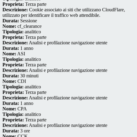
Proprieta:
Terza parte
Descrizione:
Cookie associato ai siti che utilizzano CloudFlare,
utilizzato per identificare il traffico web attendibile.
Durata:
Sessione
Nome:
cf_clearance
Tipologia:
analitico
Proprieta:
Terza parte
Descrizione:
Analisi e profilazione navigazione utente
Durata:
1 anno
Nome:
ASI
Tipologia:
analitico
Proprieta:
Terza parte
Descrizione:
Analisi e profilazione navigazione utente
Durata:
30 minuti
Nome:
CDI
Tipologia:
analitico
Proprieta:
Terza parte
Descrizione:
Analisi e profilazione navigazione utente
Durata:
1 anno
Nome:
CPA
Tipologia:
analitico
Proprieta:
Terza parte
Descrizione:
Analisi e profilazione navigazione utente
Durata:
3 ore
Nome:
CCK