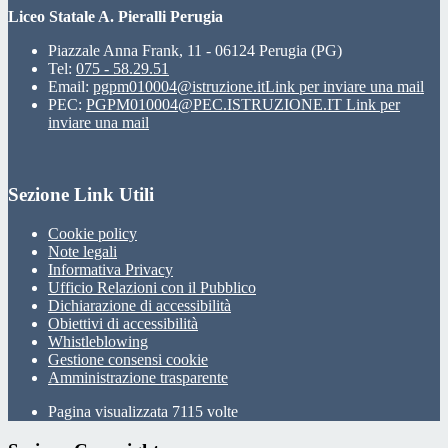
Liceo Statale A. Pieralli Perugia
Piazzale Anna Frank, 11 - 06124 Perugia (PG)
Tel:
075 - 58.29.51
Email:
pgpm010004@istruzione.it
Link per inviare una mail
PEC:
PGPM010004@PEC.ISTRUZIONE.IT
Link per
inviare una mail
Sezione Link Utili
Cookie policy
Note legali
Informativa Privacy
Ufficio Relazioni con il Pubblico
Dichiarazione di accessibilità
Obiettivi di accessibilità
Whistleblowing
Gestione consensi cookie
Amministrazione trasparente
Pagina visualizzata
7115
volte