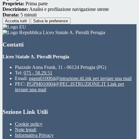
Proprieta:
Prima parte
Descrizione:
Analisi e profilazione navigazione utente
Durata:
5 minuti
Accetta tutti
Salva le preferenze
Liceo Statale A. Pieralli Perugia
Contatti
Liceo Statale A. Pieralli Perugia
Piazzale Anna Frank, 11 - 06124 Perugia (PG)
Tel:
075 - 58.29.51
Email:
pgpm010004@istruzione.it
Link per inviare una mail
PEC:
PGPM010004@PEC.ISTRUZIONE.IT
Link per
inviare una mail
Sezione Link Utili
Cookie policy
Note legali
Informativa Privacy