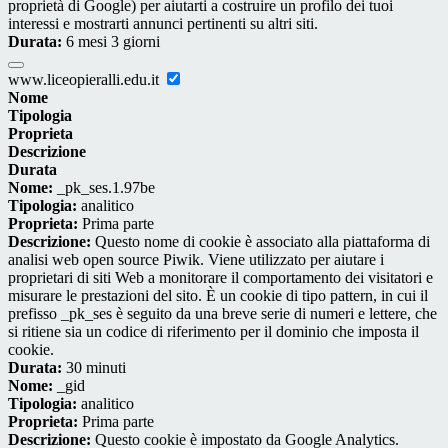
proprietà di Google) per aiutarti a costruire un profilo dei tuoi
interessi e mostrarti annunci pertinenti su altri siti.
Durata:
6 mesi 3 giorni
www.liceopieralli.edu.it
Nome
Tipologia
Proprieta
Descrizione
Durata
Nome:
_pk_ses.1.97be
Tipologia:
analitico
Proprieta:
Prima parte
Descrizione:
Questo nome di cookie è associato alla piattaforma di
analisi web open source Piwik. Viene utilizzato per aiutare i
proprietari di siti Web a monitorare il comportamento dei visitatori e
misurare le prestazioni del sito. È un cookie di tipo pattern, in cui il
prefisso _pk_ses è seguito da una breve serie di numeri e lettere, che
si ritiene sia un codice di riferimento per il dominio che imposta il
cookie.
Durata:
30 minuti
Nome:
_gid
Tipologia:
analitico
Proprieta:
Prima parte
Descrizione:
Questo cookie è impostato da Google Analytics.