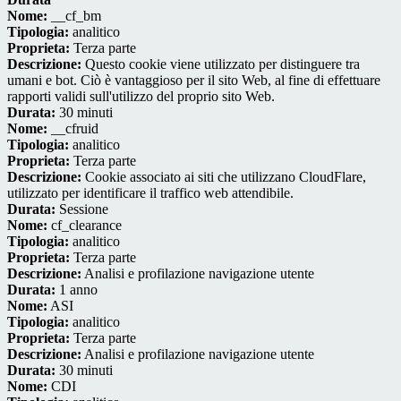
Nome:
__cf_bm
Tipologia:
analitico
Proprieta:
Terza parte
Descrizione:
Questo cookie viene utilizzato per distinguere tra
umani e bot. Ciò è vantaggioso per il sito Web, al fine di effettuare
rapporti validi sull'utilizzo del proprio sito Web.
Durata:
30 minuti
Nome:
__cfruid
Tipologia:
analitico
Proprieta:
Terza parte
Descrizione:
Cookie associato ai siti che utilizzano CloudFlare,
utilizzato per identificare il traffico web attendibile.
Durata:
Sessione
Nome:
cf_clearance
Tipologia:
analitico
Proprieta:
Terza parte
Descrizione:
Analisi e profilazione navigazione utente
Durata:
1 anno
Nome:
ASI
Tipologia:
analitico
Proprieta:
Terza parte
Descrizione:
Analisi e profilazione navigazione utente
Durata:
30 minuti
Nome:
CDI