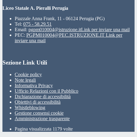
Liceo Statale A. Pieralli Perugia
Piazzale Anna Frank, 11 - 06124 Perugia (PG)
Tel:
075 - 58.29.51
Email:
pgpm010004@istruzione.it
Link per inviare una mail
PEC:
PGPM010004@PEC.ISTRUZIONE.IT
Link per
inviare una mail
Sezione Link Utili
Cookie policy
Note legali
Informativa Privacy
Ufficio Relazioni con il Pubblico
Dichiarazione di accessibilità
Obiettivi di accessibilità
Whistleblowing
Gestione consensi cookie
Amministrazione trasparente
Pagina visualizzata
1179
volte