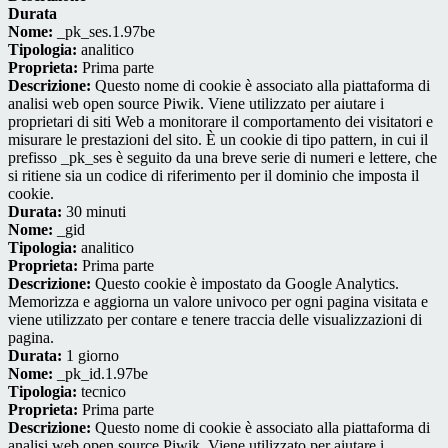
Durata
Nome:
_pk_ses.1.97be
Tipologia:
analitico
Proprieta:
Prima parte
Descrizione:
Questo nome di cookie è associato alla piattaforma di
analisi web open source Piwik. Viene utilizzato per aiutare i
proprietari di siti Web a monitorare il comportamento dei visitatori e
misurare le prestazioni del sito. È un cookie di tipo pattern, in cui il
prefisso _pk_ses è seguito da una breve serie di numeri e lettere, che
si ritiene sia un codice di riferimento per il dominio che imposta il
cookie.
Durata:
30 minuti
Nome:
_gid
Tipologia:
analitico
Proprieta:
Prima parte
Descrizione:
Questo cookie è impostato da Google Analytics.
Memorizza e aggiorna un valore univoco per ogni pagina visitata e
viene utilizzato per contare e tenere traccia delle visualizzazioni di
pagina.
Durata:
1 giorno
Nome:
_pk_id.1.97be
Tipologia:
tecnico
Proprieta:
Prima parte
Descrizione:
Questo nome di cookie è associato alla piattaforma di
analisi web open source Piwik. Viene utilizzato per aiutare i