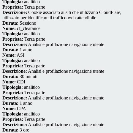
Tipologia:
analitico
Proprieta:
Terza parte
Descrizione:
Cookie associato ai siti che utilizzano CloudFlare,
utilizzato per identificare il traffico web attendibile.
Durata:
Sessione
Nome:
cf_clearance
Tipologia:
analitico
Proprieta:
Terza parte
Descrizione:
Analisi e profilazione navigazione utente
Durata:
1 anno
Nome:
ASI
Tipologia:
analitico
Proprieta:
Terza parte
Descrizione:
Analisi e profilazione navigazione utente
Durata:
30 minuti
Nome:
CDI
Tipologia:
analitico
Proprieta:
Terza parte
Descrizione:
Analisi e profilazione navigazione utente
Durata:
1 anno
Nome:
CPA
Tipologia:
analitico
Proprieta:
Terza parte
Descrizione:
Analisi e profilazione navigazione utente
Durata:
3 ore