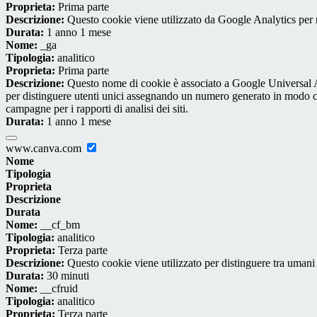
Proprieta:
Prima parte
Descrizione:
Questo cookie viene utilizzato da Google Analytics per m
Durata:
1 anno 1 mese
Nome:
_ga
Tipologia:
analitico
Proprieta:
Prima parte
Descrizione:
Questo nome di cookie è associato a Google Universal An
per distinguere utenti unici assegnando un numero generato in modo casual
campagne per i rapporti di analisi dei siti.
Durata:
1 anno 1 mese
www.canva.com
Nome
Tipologia
Proprieta
Descrizione
Durata
Nome:
__cf_bm
Tipologia:
analitico
Proprieta:
Terza parte
Descrizione:
Questo cookie viene utilizzato per distinguere tra umani e 
Durata:
30 minuti
Nome:
__cfruid
Tipologia:
analitico
Proprieta:
Terza parte