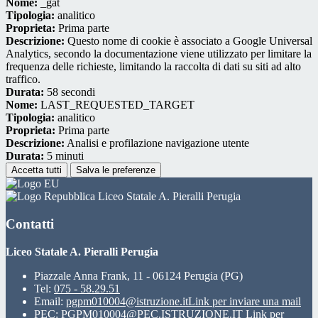
Nome:
_gat
Tipologia:
analitico
Proprieta:
Prima parte
Descrizione:
Questo nome di cookie è associato a Google Universal
Analytics, secondo la documentazione viene utilizzato per limitare la
frequenza delle richieste, limitando la raccolta di dati su siti ad alto
traffico.
Durata:
58 secondi
Nome:
LAST_REQUESTED_TARGET
Tipologia:
analitico
Proprieta:
Prima parte
Descrizione:
Analisi e profilazione navigazione utente
Durata:
5 minuti
Accetta tutti
Salva le preferenze
Liceo Statale A. Pieralli Perugia
Contatti
Liceo Statale A. Pieralli Perugia
Piazzale Anna Frank, 11 - 06124 Perugia (PG)
Tel:
075 - 58.29.51
Email:
pgpm010004@istruzione.it
Link per inviare una mail
PEC:
PGPM010004@PEC.ISTRUZIONE.IT
Link per