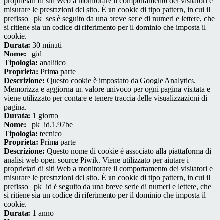
proprietari di siti Web a monitorare il comportamento dei visitatori e
misurare le prestazioni del sito. È un cookie di tipo pattern, in cui il
prefisso _pk_ses è seguito da una breve serie di numeri e lettere, che
si ritiene sia un codice di riferimento per il dominio che imposta il
cookie.
Durata:
30 minuti
Nome:
_gid
Tipologia:
analitico
Proprieta:
Prima parte
Descrizione:
Questo cookie è impostato da Google Analytics.
Memorizza e aggiorna un valore univoco per ogni pagina visitata e
viene utilizzato per contare e tenere traccia delle visualizzazioni di
pagina.
Durata:
1 giorno
Nome:
_pk_id.1.97be
Tipologia:
tecnico
Proprieta:
Prima parte
Descrizione:
Questo nome di cookie è associato alla piattaforma di
analisi web open source Piwik. Viene utilizzato per aiutare i
proprietari di siti Web a monitorare il comportamento dei visitatori e
misurare le prestazioni del sito. È un cookie di tipo pattern, in cui il
prefisso _pk_id è seguito da una breve serie di numeri e lettere, che
si ritiene sia un codice di riferimento per il dominio che imposta il
cookie.
Durata:
1 anno