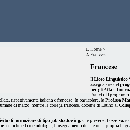
Home
>
Francese
Francese
Il
Liceo Linguistico 
assegnatarie del
prog
per gli Affari Inter
Francia. Il programma 
ata, rispettivamente italiana e francese. In particolare, la
Prof.ssa Mar
ettimane di marzo, mentre la collega francese, docente di Latino al
Collè
tività di formazione di tipo job-shadowing
, che prevede: l’osservazione
prie tecniche e la metodologia; l’insegnamento della e nella propria lingua