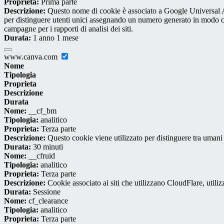
Proprieta:
Prima parte
Descrizione:
Questo nome di cookie è associato a Google Universal An
per distinguere utenti unici assegnando un numero generato in modo casual
campagne per i rapporti di analisi dei siti.
Durata:
1 anno 1 mese
www.canva.com
Nome
Tipologia
Proprieta
Descrizione
Durata
Nome:
__cf_bm
Tipologia:
analitico
Proprieta:
Terza parte
Descrizione:
Questo cookie viene utilizzato per distinguere tra umani e 
Durata:
30 minuti
Nome:
__cfruid
Tipologia:
analitico
Proprieta:
Terza parte
Descrizione:
Cookie associato ai siti che utilizzano CloudFlare, utilizza
Durata:
Sessione
Nome:
cf_clearance
Tipologia:
analitico
Proprieta:
Terza parte