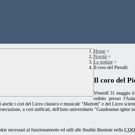
Home
>
Novità
>
Le notizie
>
Il coro del Pieralli
Il coro del Pi
Venerdì 31 maggio il 
esibito presso l'Aul
nche i cori del Liceo classico e musicale "Mariotti" e del Liceo scienti
l'esecuzione, a cori unificati, dell'inno universitario "Gaudeamus igitur
kie necessari al funzionamento ed utili alle finalità illustrate nella
COO