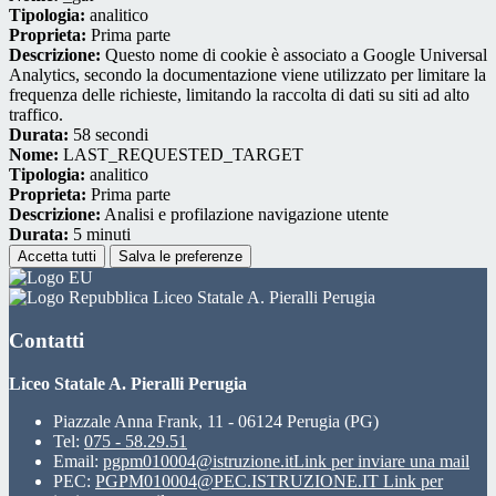
Tipologia:
analitico
Proprieta:
Prima parte
Descrizione:
Questo nome di cookie è associato a Google Universal
Analytics, secondo la documentazione viene utilizzato per limitare la
frequenza delle richieste, limitando la raccolta di dati su siti ad alto
traffico.
Durata:
58 secondi
Nome:
LAST_REQUESTED_TARGET
Tipologia:
analitico
Proprieta:
Prima parte
Descrizione:
Analisi e profilazione navigazione utente
Durata:
5 minuti
Accetta tutti
Salva le preferenze
Liceo Statale A. Pieralli Perugia
Contatti
Liceo Statale A. Pieralli Perugia
Piazzale Anna Frank, 11 - 06124 Perugia (PG)
Tel:
075 - 58.29.51
Email:
pgpm010004@istruzione.it
Link per inviare una mail
PEC:
PGPM010004@PEC.ISTRUZIONE.IT
Link per