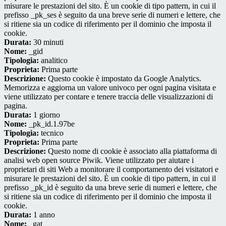
misurare le prestazioni del sito. È un cookie di tipo pattern, in cui il
prefisso _pk_ses è seguito da una breve serie di numeri e lettere, che
si ritiene sia un codice di riferimento per il dominio che imposta il
cookie.
Durata:
30 minuti
Nome:
_gid
Tipologia:
analitico
Proprieta:
Prima parte
Descrizione:
Questo cookie è impostato da Google Analytics.
Memorizza e aggiorna un valore univoco per ogni pagina visitata e
viene utilizzato per contare e tenere traccia delle visualizzazioni di
pagina.
Durata:
1 giorno
Nome:
_pk_id.1.97be
Tipologia:
tecnico
Proprieta:
Prima parte
Descrizione:
Questo nome di cookie è associato alla piattaforma di
analisi web open source Piwik. Viene utilizzato per aiutare i
proprietari di siti Web a monitorare il comportamento dei visitatori e
misurare le prestazioni del sito. È un cookie di tipo pattern, in cui il
prefisso _pk_id è seguito da una breve serie di numeri e lettere, che
si ritiene sia un codice di riferimento per il dominio che imposta il
cookie.
Durata:
1 anno
Nome:
_gat