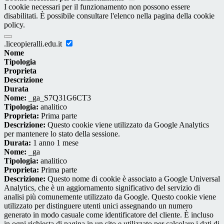
I cookie necessari per il funzionamento non possono essere
disabilitati. È possibile consultare l'elenco nella pagina della cookie
policy.
.liceopieralli.edu.it
Nome
Tipologia
Proprieta
Descrizione
Durata
Nome:
_ga_S7Q31G6CT3
Tipologia:
analitico
Proprieta:
Prima parte
Descrizione:
Questo cookie viene utilizzato da Google Analytics
per mantenere lo stato della sessione.
Durata:
1 anno 1 mese
Nome:
_ga
Tipologia:
analitico
Proprieta:
Prima parte
Descrizione:
Questo nome di cookie è associato a Google Universal
Analytics, che è un aggiornamento significativo del servizio di
analisi più comunemente utilizzato da Google. Questo cookie viene
utilizzato per distinguere utenti unici assegnando un numero
generato in modo casuale come identificatore del cliente. È incluso
in ogni richiesta di pagina in un sito e utilizzato per calcolare i dati di