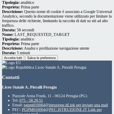
Tipologia:
analitico
Proprieta:
Prima parte
Descrizione:
Questo nome di cookie è associato a Google Universal
Analytics, secondo la documentazione viene utilizzato per limitare la
frequenza delle richieste, limitando la raccolta di dati su siti ad alto
traffico.
Durata:
58 secondi
Nome:
LAST_REQUESTED_TARGET
Tipologia:
analitico
Proprieta:
Prima parte
Descrizione:
Analisi e profilazione navigazione utente
Durata:
5 minuti
Accetta tutti
Salva le preferenze
Liceo Statale A. Pieralli Perugia
Contatti
Liceo Statale A. Pieralli Perugia
Piazzale Anna Frank, 11 - 06124 Perugia (PG)
Tel:
075 - 58.29.51
Email:
pgpm010004@istruzione.it
Link per inviare una mail
PEC:
PGPM010004@PEC.ISTRUZIONE.IT
Link per