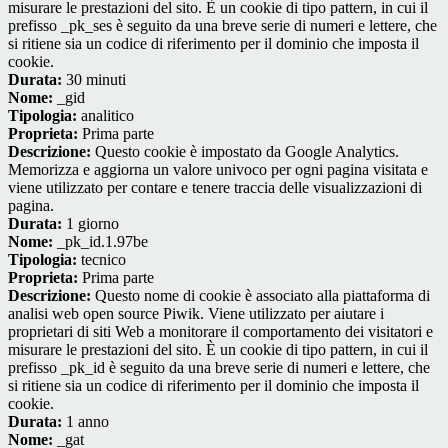
misurare le prestazioni del sito. È un cookie di tipo pattern, in cui il
prefisso _pk_ses è seguito da una breve serie di numeri e lettere, che
si ritiene sia un codice di riferimento per il dominio che imposta il
cookie.
Durata:
30 minuti
Nome:
_gid
Tipologia:
analitico
Proprieta:
Prima parte
Descrizione:
Questo cookie è impostato da Google Analytics.
Memorizza e aggiorna un valore univoco per ogni pagina visitata e
viene utilizzato per contare e tenere traccia delle visualizzazioni di
pagina.
Durata:
1 giorno
Nome:
_pk_id.1.97be
Tipologia:
tecnico
Proprieta:
Prima parte
Descrizione:
Questo nome di cookie è associato alla piattaforma di
analisi web open source Piwik. Viene utilizzato per aiutare i
proprietari di siti Web a monitorare il comportamento dei visitatori e
misurare le prestazioni del sito. È un cookie di tipo pattern, in cui il
prefisso _pk_id è seguito da una breve serie di numeri e lettere, che
si ritiene sia un codice di riferimento per il dominio che imposta il
cookie.
Durata:
1 anno
Nome:
_gat