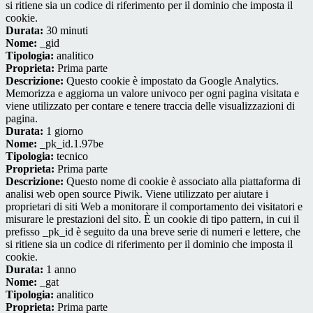
si ritiene sia un codice di riferimento per il dominio che imposta il
cookie.
Durata:
30 minuti
Nome:
_gid
Tipologia:
analitico
Proprieta:
Prima parte
Descrizione:
Questo cookie è impostato da Google Analytics.
Memorizza e aggiorna un valore univoco per ogni pagina visitata e
viene utilizzato per contare e tenere traccia delle visualizzazioni di
pagina.
Durata:
1 giorno
Nome:
_pk_id.1.97be
Tipologia:
tecnico
Proprieta:
Prima parte
Descrizione:
Questo nome di cookie è associato alla piattaforma di
analisi web open source Piwik. Viene utilizzato per aiutare i
proprietari di siti Web a monitorare il comportamento dei visitatori e
misurare le prestazioni del sito. È un cookie di tipo pattern, in cui il
prefisso _pk_id è seguito da una breve serie di numeri e lettere, che
si ritiene sia un codice di riferimento per il dominio che imposta il
cookie.
Durata:
1 anno
Nome:
_gat
Tipologia:
analitico
Proprieta:
Prima parte