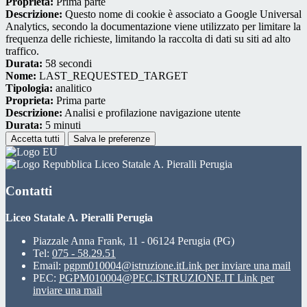
Proprieta:
Prima parte
Descrizione:
Questo nome di cookie è associato a Google Universal
Analytics, secondo la documentazione viene utilizzato per limitare la
frequenza delle richieste, limitando la raccolta di dati su siti ad alto
traffico.
Durata:
58 secondi
Nome:
LAST_REQUESTED_TARGET
Tipologia:
analitico
Proprieta:
Prima parte
Descrizione:
Analisi e profilazione navigazione utente
Durata:
5 minuti
Accetta tutti
Salva le preferenze
Liceo Statale A. Pieralli Perugia
Contatti
Liceo Statale A. Pieralli Perugia
Piazzale Anna Frank, 11 - 06124 Perugia (PG)
Tel:
075 - 58.29.51
Email:
pgpm010004@istruzione.it
Link per inviare una mail
PEC:
PGPM010004@PEC.ISTRUZIONE.IT
Link per
inviare una mail