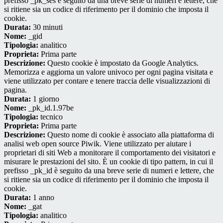
prefisso _pk_ses è seguito da una breve serie di numeri e lettere, che
si ritiene sia un codice di riferimento per il dominio che imposta il
cookie.
Durata:
30 minuti
Nome:
_gid
Tipologia:
analitico
Proprieta:
Prima parte
Descrizione:
Questo cookie è impostato da Google Analytics.
Memorizza e aggiorna un valore univoco per ogni pagina visitata e
viene utilizzato per contare e tenere traccia delle visualizzazioni di
pagina.
Durata:
1 giorno
Nome:
_pk_id.1.97be
Tipologia:
tecnico
Proprieta:
Prima parte
Descrizione:
Questo nome di cookie è associato alla piattaforma di
analisi web open source Piwik. Viene utilizzato per aiutare i
proprietari di siti Web a monitorare il comportamento dei visitatori e
misurare le prestazioni del sito. È un cookie di tipo pattern, in cui il
prefisso _pk_id è seguito da una breve serie di numeri e lettere, che
si ritiene sia un codice di riferimento per il dominio che imposta il
cookie.
Durata:
1 anno
Nome:
_gat
Tipologia:
analitico