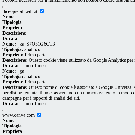
.liceopieralli.edu.it
Nome
Tipologia
Proprieta
Descrizione
Durata
Nome:
_ga_S7Q31G6CT3
Tipologia:
analitico
Proprieta:
Prima parte
Descrizione:
Questo cookie viene utilizzato da Google Analytics per m
Durata:
1 anno 1 mese
Nome:
_ga
Tipologia:
analitico
Proprieta:
Prima parte
Descrizione:
Questo nome di cookie è associato a Google Universal An
per distinguere utenti unici assegnando un numero generato in modo casual
campagne per i rapporti di analisi dei siti.
Durata:
1 anno 1 mese
www.canva.com
Nome
Tipologia
Proprieta