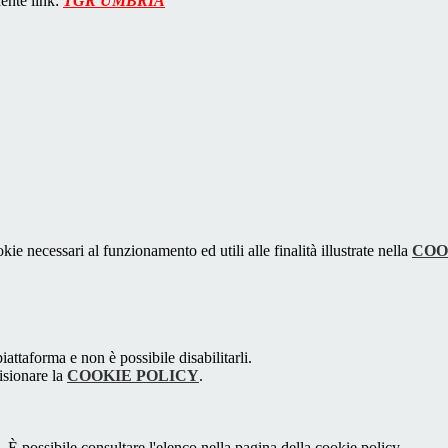
uente link:
TGR UMBRIA
kie necessari al funzionamento ed utili alle finalità illustrate nella
COO
attaforma e non è possibile disabilitarli.
isionare la
COOKIE POLICY
.
 È possibile consultare l'elenco nella pagina della cookie policy.