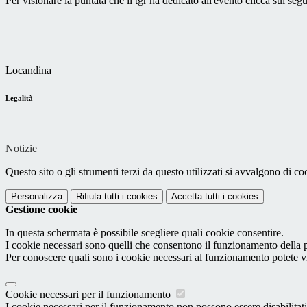
Per visionare la puntata che il tgr ha dedicato all'evento clicca sul seg
Locandina
Legalità
Notizie
Questo sito o gli strumenti terzi da questo utilizzati si avvalgono di coo
Personalizza
Rifiuta tutti
i cookies
Accetta tutti
i cookies
Gestione cookie
In questa schermata è possibile scegliere quali cookie consentire.
I cookie necessari sono quelli che consentono il funzionamento della pi
Per conoscere quali sono i cookie necessari al funzionamento potete v
Cookie necessari per il funzionamento
I cookie necessari per il funzionamento non possono essere disabilitati.