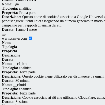
Nome:
_ga
Tipologia:
analitico
Proprieta:
Prima parte
Descrizione:
Questo nome di cookie è associato a Google Universal An
per distinguere utenti unici assegnando un numero generato in modo casual
campagne per i rapporti di analisi dei siti.
Durata:
1 anno 1 mese
www.canva.com
Nome
Tipologia
Proprieta
Descrizione
Durata
Nome:
__cf_bm
Tipologia:
analitico
Proprieta:
Terza parte
Descrizione:
Questo cookie viene utilizzato per distinguere tra umani e 
Durata:
30 minuti
Nome:
__cfruid
Tipologia:
analitico
Proprieta:
Terza parte
Descrizione:
Cookie associato ai siti che utilizzano CloudFlare, utilizza
Durata:
Sessione