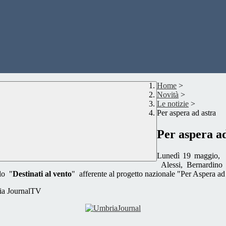
Home
>
Novità
>
Le notizie
>
Per aspera ad astra
Per aspera ad
Lunedì 19 maggio, al
Alessi, Bernardino 
lo "
Destinati al vento
" afferente al progetto nazionale "Per Aspera ad 
ria JournalTV