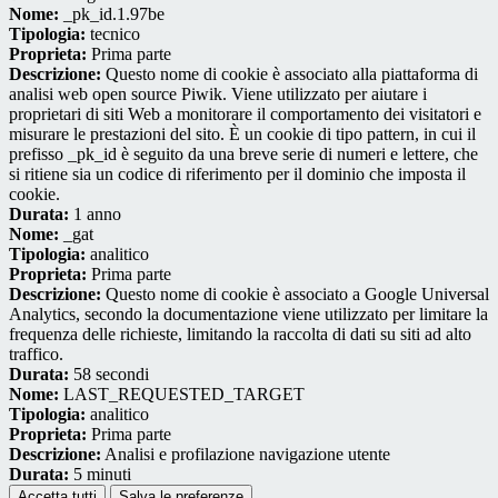
Nome:
_pk_id.1.97be
Tipologia:
tecnico
Proprieta:
Prima parte
Descrizione:
Questo nome di cookie è associato alla piattaforma di
analisi web open source Piwik. Viene utilizzato per aiutare i
proprietari di siti Web a monitorare il comportamento dei visitatori e
misurare le prestazioni del sito. È un cookie di tipo pattern, in cui il
prefisso _pk_id è seguito da una breve serie di numeri e lettere, che
si ritiene sia un codice di riferimento per il dominio che imposta il
cookie.
Durata:
1 anno
Nome:
_gat
Tipologia:
analitico
Proprieta:
Prima parte
Descrizione:
Questo nome di cookie è associato a Google Universal
Analytics, secondo la documentazione viene utilizzato per limitare la
frequenza delle richieste, limitando la raccolta di dati su siti ad alto
traffico.
Durata:
58 secondi
Nome:
LAST_REQUESTED_TARGET
Tipologia:
analitico
Proprieta:
Prima parte
Descrizione:
Analisi e profilazione navigazione utente
Durata:
5 minuti
Accetta tutti
Salva le preferenze