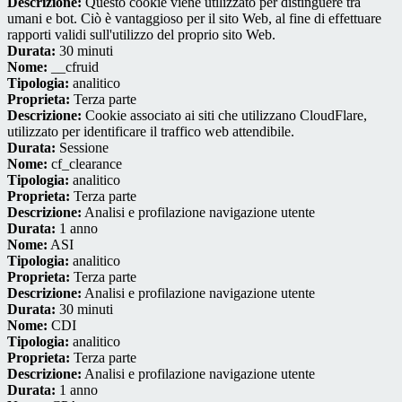
Descrizione:
Questo cookie viene utilizzato per distinguere tra
umani e bot. Ciò è vantaggioso per il sito Web, al fine di effettuare
rapporti validi sull'utilizzo del proprio sito Web.
Durata:
30 minuti
Nome:
__cfruid
Tipologia:
analitico
Proprieta:
Terza parte
Descrizione:
Cookie associato ai siti che utilizzano CloudFlare,
utilizzato per identificare il traffico web attendibile.
Durata:
Sessione
Nome:
cf_clearance
Tipologia:
analitico
Proprieta:
Terza parte
Descrizione:
Analisi e profilazione navigazione utente
Durata:
1 anno
Nome:
ASI
Tipologia:
analitico
Proprieta:
Terza parte
Descrizione:
Analisi e profilazione navigazione utente
Durata:
30 minuti
Nome:
CDI
Tipologia:
analitico
Proprieta:
Terza parte
Descrizione:
Analisi e profilazione navigazione utente
Durata:
1 anno