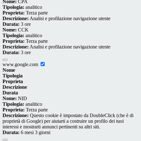
Nome:
CPA
Tipologia:
analitico
Proprieta:
Terza parte
Descrizione:
Analisi e profilazione navigazione utente
Durata:
3 ore
Nome:
CCK
Tipologia:
analitico
Proprieta:
Terza parte
Descrizione:
Analisi e profilazione navigazione utente
Durata:
3 ore
www.google.com
Nome
Tipologia
Proprieta
Descrizione
Durata
Nome:
NID
Tipologia:
analitico
Proprieta:
Terza parte
Descrizione:
Questo cookie è impostato da DoubleClick (che è di
proprietà di Google) per aiutarti a costruire un profilo dei tuoi
interessi e mostrarti annunci pertinenti su altri siti.
Durata:
6 mesi 3 giorni