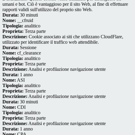
umani e bot. Ciò è vantaggioso per il sito Web, al fine di effettuare
rapporti validi sull'utilizzo del proprio sito Web.
Durata:
30 minuti
Nome:
__cfruid
Tipologia:
analitico
Proprieta:
Terza parte
Descrizione:
Cookie associato ai siti che utilizzano CloudFlare,
utilizzato per identificare il traffico web attendibile.
Durata:
Sessione
Nome:
cf_clearance
Tipologia:
analitico
Proprieta:
Terza parte
Descrizione:
Analisi e profilazione navigazione utente
Durata:
1 anno
Nome:
ASI
Tipologia:
analitico
Proprieta:
Terza parte
Descrizione:
Analisi e profilazione navigazione utente
Durata:
30 minuti
Nome:
CDI
Tipologia:
analitico
Proprieta:
Terza parte
Descrizione:
Analisi e profilazione navigazione utente
Durata:
1 anno
Nome:
CPA