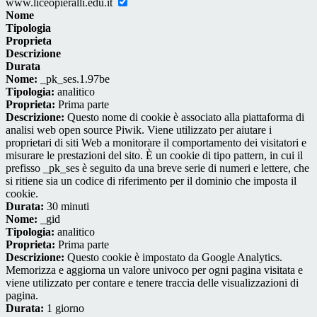
www.liceopieralli.edu.it
Nome
Tipologia
Proprieta
Descrizione
Durata
Nome:
_pk_ses.1.97be
Tipologia:
analitico
Proprieta:
Prima parte
Descrizione:
Questo nome di cookie è associato alla piattaforma di
analisi web open source Piwik. Viene utilizzato per aiutare i
proprietari di siti Web a monitorare il comportamento dei visitatori e
misurare le prestazioni del sito. È un cookie di tipo pattern, in cui il
prefisso _pk_ses è seguito da una breve serie di numeri e lettere, che
si ritiene sia un codice di riferimento per il dominio che imposta il
cookie.
Durata:
30 minuti
Nome:
_gid
Tipologia:
analitico
Proprieta:
Prima parte
Descrizione:
Questo cookie è impostato da Google Analytics.
Memorizza e aggiorna un valore univoco per ogni pagina visitata e
viene utilizzato per contare e tenere traccia delle visualizzazioni di
pagina.
Durata:
1 giorno