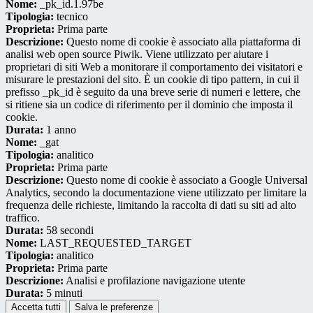
Nome:
_pk_id.1.97be
Tipologia:
tecnico
Proprieta:
Prima parte
Descrizione:
Questo nome di cookie è associato alla piattaforma di
analisi web open source Piwik. Viene utilizzato per aiutare i
proprietari di siti Web a monitorare il comportamento dei visitatori e
misurare le prestazioni del sito. È un cookie di tipo pattern, in cui il
prefisso _pk_id è seguito da una breve serie di numeri e lettere, che
si ritiene sia un codice di riferimento per il dominio che imposta il
cookie.
Durata:
1 anno
Nome:
_gat
Tipologia:
analitico
Proprieta:
Prima parte
Descrizione:
Questo nome di cookie è associato a Google Universal
Analytics, secondo la documentazione viene utilizzato per limitare la
frequenza delle richieste, limitando la raccolta di dati su siti ad alto
traffico.
Durata:
58 secondi
Nome:
LAST_REQUESTED_TARGET
Tipologia:
analitico
Proprieta:
Prima parte
Descrizione:
Analisi e profilazione navigazione utente
Durata:
5 minuti
Accetta tutti
Salva le preferenze