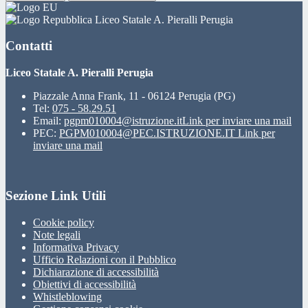
Liceo Statale A. Pieralli Perugia
Contatti
Liceo Statale A. Pieralli Perugia
Piazzale Anna Frank, 11 - 06124 Perugia (PG)
Tel:
075 - 58.29.51
Email:
pgpm010004@istruzione.it
Link per inviare una mail
PEC:
PGPM010004@PEC.ISTRUZIONE.IT
Link per
inviare una mail
Sezione Link Utili
Cookie policy
Note legali
Informativa Privacy
Ufficio Relazioni con il Pubblico
Dichiarazione di accessibilità
Obiettivi di accessibilità
Whistleblowing