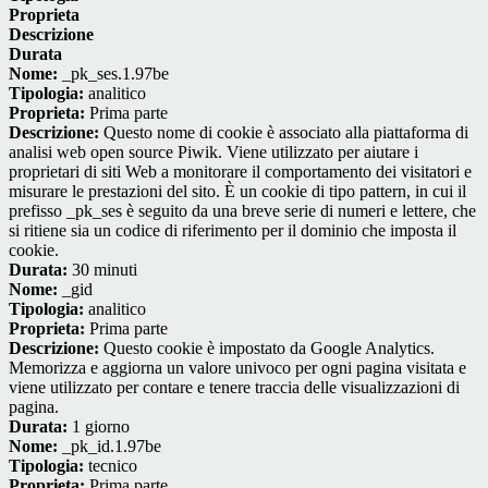
Proprieta
Descrizione
Durata
Nome:
_pk_ses.1.97be
Tipologia:
analitico
Proprieta:
Prima parte
Descrizione:
Questo nome di cookie è associato alla piattaforma di
analisi web open source Piwik. Viene utilizzato per aiutare i
proprietari di siti Web a monitorare il comportamento dei visitatori e
misurare le prestazioni del sito. È un cookie di tipo pattern, in cui il
prefisso _pk_ses è seguito da una breve serie di numeri e lettere, che
si ritiene sia un codice di riferimento per il dominio che imposta il
cookie.
Durata:
30 minuti
Nome:
_gid
Tipologia:
analitico
Proprieta:
Prima parte
Descrizione:
Questo cookie è impostato da Google Analytics.
Memorizza e aggiorna un valore univoco per ogni pagina visitata e
viene utilizzato per contare e tenere traccia delle visualizzazioni di
pagina.
Durata:
1 giorno
Nome:
_pk_id.1.97be
Tipologia:
tecnico
Proprieta:
Prima parte