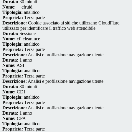
Durata:
30 minuti
Nome:
__cfruid
Tipologia:
analitico
Proprieta:
Terza parte
Descrizione:
Cookie associato ai siti che utilizzano CloudFlare,
utilizzato per identificare il traffico web attendibile.
Durata:
Sessione
Nome:
cf_clearance
Tipologia:
analitico
Proprieta:
Terza parte
Descrizione:
Analisi e profilazione navigazione utente
Durata:
1 anno
Nome:
ASI
Tipologia:
analitico
Proprieta:
Terza parte
Descrizione:
Analisi e profilazione navigazione utente
Durata:
30 minuti
Nome:
CDI
Tipologia:
analitico
Proprieta:
Terza parte
Descrizione:
Analisi e profilazione navigazione utente
Durata:
1 anno
Nome:
CPA
Tipologia:
analitico
Proprieta:
Terza parte