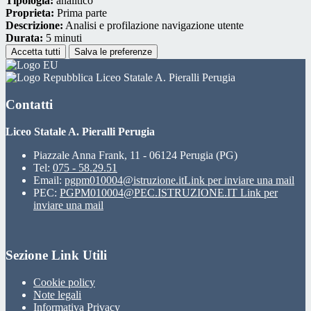
Tipologia:
analitico
Proprieta:
Prima parte
Descrizione:
Analisi e profilazione navigazione utente
Durata:
5 minuti
Accetta tutti
Salva le preferenze
Liceo Statale A. Pieralli Perugia
Contatti
Liceo Statale A. Pieralli Perugia
Piazzale Anna Frank, 11 - 06124 Perugia (PG)
Tel:
075 - 58.29.51
Email:
pgpm010004@istruzione.it
Link per inviare una mail
PEC:
PGPM010004@PEC.ISTRUZIONE.IT
Link per
inviare una mail
Sezione Link Utili
Cookie policy
Note legali
Informativa Privacy