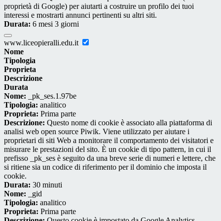
proprietà di Google) per aiutarti a costruire un profilo dei tuoi
interessi e mostrarti annunci pertinenti su altri siti.
Durata:
6 mesi 3 giorni
www.liceopieralli.edu.it
Nome
Tipologia
Proprieta
Descrizione
Durata
Nome:
_pk_ses.1.97be
Tipologia:
analitico
Proprieta:
Prima parte
Descrizione:
Questo nome di cookie è associato alla piattaforma di
analisi web open source Piwik. Viene utilizzato per aiutare i
proprietari di siti Web a monitorare il comportamento dei visitatori e
misurare le prestazioni del sito. È un cookie di tipo pattern, in cui il
prefisso _pk_ses è seguito da una breve serie di numeri e lettere, che
si ritiene sia un codice di riferimento per il dominio che imposta il
cookie.
Durata:
30 minuti
Nome:
_gid
Tipologia:
analitico
Proprieta:
Prima parte
Descrizione:
Questo cookie è impostato da Google Analytics.