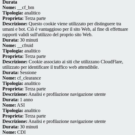
Durata
Nome:
__cf_bm
Tipologia:
analitico
Proprieta:
Terza parte
Descrizione:
Questo cookie viene utilizzato per distinguere tra
umani e bot. Ciò è vantaggioso per il sito Web, al fine di effettuare
rapporti validi sull'utilizzo del proprio sito Web.
Durata:
30 minuti
Nome:
__cfruid
Tipologia:
analitico
Proprieta:
Terza parte
Descrizione:
Cookie associato ai siti che utilizzano CloudFlare,
utilizzato per identificare il traffico web attendibile.
Durata:
Sessione
Nome:
cf_clearance
Tipologia:
analitico
Proprieta:
Terza parte
Descrizione:
Analisi e profilazione navigazione utente
Durata:
1 anno
Nome:
ASI
Tipologia:
analitico
Proprieta:
Terza parte
Descrizione:
Analisi e profilazione navigazione utente
Durata:
30 minuti
Nome:
CDI