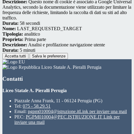
Descrizione:
Questo nome di cookie è associato a Google Universal
Analytics, secondo la documentazione viene utilizzato per limitare la
frequenza delle richieste, limitando la raccolta di dati su siti ad alto
traffico.
Durata:
58 secondi
Nome:
LAST_REQUESTED_TARGET
Tipologia:
analitico
Proprieta:
Prima parte
Descrizione:
Analisi e profilazione navigazione utente
Durata:
5 minuti
Accetta tutti
Salva le preferenze
Liceo Statale A. Pieralli Perugia
Contatti
Liceo Statale A. Pieralli Perugia
Piazzale Anna Frank, 11 - 06124 Perugia (PG)
Tel:
075 - 58.29.51
Email:
pgpm010004@istruzione.it
Link per inviare una mail
PEC:
PGPM010004@PEC.ISTRUZIONE.IT
Link per
inviare una mail