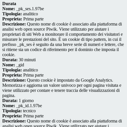
Durata
Nome:
_pk_ses.1.97be
Tipologia:
analitico
Proprieta:
Prima parte
Descrizione:
Questo nome di cookie è associato alla piattaforma di
analisi web open source Piwik. Viene utilizzato per aiutare i
proprietari di siti Web a monitorare il comportamento dei visitatori e
misurare le prestazioni del sito. È un cookie di tipo pattern, in cui il
prefisso _pk_ses è seguito da una breve serie di numeri e lettere, che
si ritiene sia un codice di riferimento per il dominio che imposta il
cookie.
Durata:
30 minuti
Nome:
_gid
Tipologia:
analitico
Proprieta:
Prima parte
Descrizione:
Questo cookie è impostato da Google Analytics.
Memorizza e aggiorna un valore univoco per ogni pagina visitata e
viene utilizzato per contare e tenere traccia delle visualizzazioni di
pagina.
Durata:
1 giorno
Nome:
_pk_id.1.97be
Tipologia:
tecnico
Proprieta:
Prima parte
Descrizione:
Questo nome di cookie è associato alla piattaforma di
analisi web open source Piwik. Viene utilizzato per aiutare i