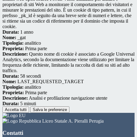
proprietari di siti Web a monitorare il comportamento dei visitatori e
misurare le prestazioni del sito. È un cookie di tipo pattern, in cui il
prefisso _pk_id è seguito da una breve serie di numeri e lettere, che
si ritiene sia un codice di riferimento per il dominio che imposta il
cookie.
Durata:
1 anno
Nome:
_gat
Tipologia:
analitico
Proprieta:
Prima parte
Descrizione:
Questo nome di cookie è associato a Google Universal
Analytics, secondo la documentazione viene utilizzato per limitare la
frequenza delle richieste, limitando la raccolta di dati su siti ad alto
traffico.
Durata:
58 secondi
Nome:
LAST_REQUESTED_TARGET
Tipologia:
analitico
Proprieta:
Prima parte
Descrizione:
Analisi e profilazione navigazione utente
Durata:
5 minuti
Accetta tutti
Salva le preferenze
Liceo Statale A. Pieralli Perugia
Contatti