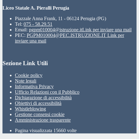
Liceo Statale A. Pieralli Perugia
Piazzale Anna Frank, 11 - 06124 Perugia (PG)
Tel:
075 - 58.29.51
Email:
pgpm010004@istruzione.it
Link per inviare una mail
PEC:
PGPM010004@PEC.ISTRUZIONE.IT
Link per
inviare una mail
Sezione Link Utili
Cookie policy
Note legali
Informativa Privacy
Ufficio Relazioni con il Pubblico
Dichiarazione di accessibilità
Obiettivi di accessibilità
Whistleblowing
Gestione consensi cookie
Amministrazione trasparente
Pagina visualizzata
15660
volte