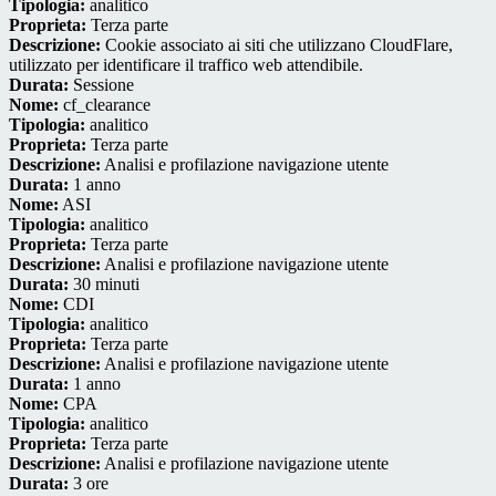
Tipologia:
analitico
Proprieta:
Terza parte
Descrizione:
Cookie associato ai siti che utilizzano CloudFlare,
utilizzato per identificare il traffico web attendibile.
Durata:
Sessione
Nome:
cf_clearance
Tipologia:
analitico
Proprieta:
Terza parte
Descrizione:
Analisi e profilazione navigazione utente
Durata:
1 anno
Nome:
ASI
Tipologia:
analitico
Proprieta:
Terza parte
Descrizione:
Analisi e profilazione navigazione utente
Durata:
30 minuti
Nome:
CDI
Tipologia:
analitico
Proprieta:
Terza parte
Descrizione:
Analisi e profilazione navigazione utente
Durata:
1 anno
Nome:
CPA
Tipologia:
analitico
Proprieta:
Terza parte
Descrizione:
Analisi e profilazione navigazione utente
Durata:
3 ore