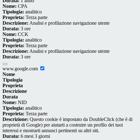
Durata:
1 anno
Nome:
CPA
Tipologia:
analitico
Proprieta:
Terza parte
Descrizione:
Analisi e profilazione navigazione utente
Durata:
3 ore
Nome:
CCK
Tipologia:
analitico
Proprieta:
Terza parte
Descrizione:
Analisi e profilazione navigazione utente
Durata:
3 ore
www.google.com
Nome
Tipologia
Proprieta
Descrizione
Durata
Nome:
NID
Tipologia:
analitico
Proprieta:
Terza parte
Descrizione:
Questo cookie è impostato da DoubleClick (che è di
proprietà di Google) per aiutarti a costruire un profilo dei tuoi
interessi e mostrarti annunci pertinenti su altri siti.
Durata:
6 mesi 3 giorni