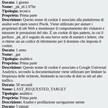
Durata:
1 giorno
Nome:
_pk_id.1.97be
Tipologia:
tecnico
Proprieta:
Prima parte
Descrizione:
Questo nome di cookie è associato alla piattaforma di
analisi web open source Piwik. Viene utilizzato per aiutare i
proprietari di siti Web a monitorare il comportamento dei visitatori e
misurare le prestazioni del sito. È un cookie di tipo pattern, in cui il
prefisso _pk_id è seguito da una breve serie di numeri e lettere, che
si ritiene sia un codice di riferimento per il dominio che imposta il
cookie.
Durata:
1 anno
Nome:
_gat
Tipologia:
analitico
Proprieta:
Prima parte
Descrizione:
Questo nome di cookie è associato a Google Universal
Analytics, secondo la documentazione viene utilizzato per limitare la
frequenza delle richieste, limitando la raccolta di dati su siti ad alto
traffico.
Durata:
58 secondi
Nome:
LAST_REQUESTED_TARGET
Tipologia:
analitico
Proprieta:
Prima parte
Descrizione:
Analisi e profilazione navigazione utente
Durata:
5 minuti