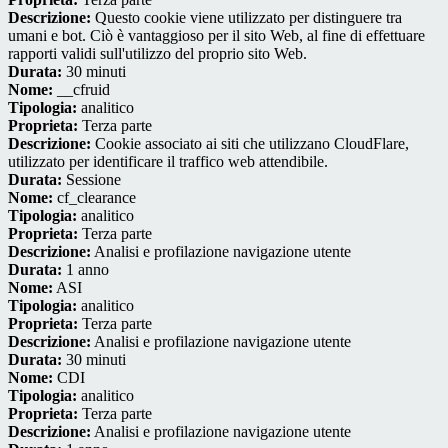
Descrizione:
Questo cookie viene utilizzato per distinguere tra
umani e bot. Ciò è vantaggioso per il sito Web, al fine di effettuare
rapporti validi sull'utilizzo del proprio sito Web.
Durata:
30 minuti
Nome:
__cfruid
Tipologia:
analitico
Proprieta:
Terza parte
Descrizione:
Cookie associato ai siti che utilizzano CloudFlare,
utilizzato per identificare il traffico web attendibile.
Durata:
Sessione
Nome:
cf_clearance
Tipologia:
analitico
Proprieta:
Terza parte
Descrizione:
Analisi e profilazione navigazione utente
Durata:
1 anno
Nome:
ASI
Tipologia:
analitico
Proprieta:
Terza parte
Descrizione:
Analisi e profilazione navigazione utente
Durata:
30 minuti
Nome:
CDI
Tipologia:
analitico
Proprieta:
Terza parte
Descrizione:
Analisi e profilazione navigazione utente