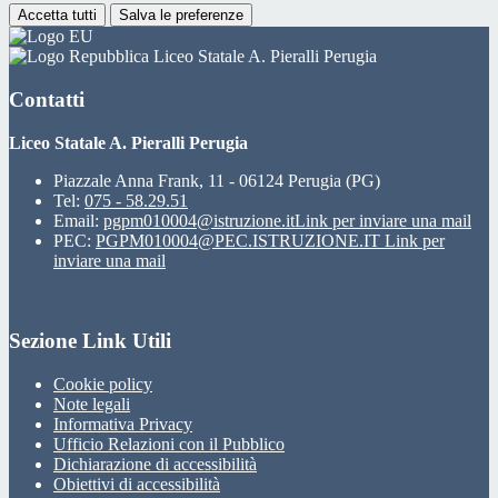
Accetta tutti
Salva le preferenze
Liceo Statale A. Pieralli Perugia
Contatti
Liceo Statale A. Pieralli Perugia
Piazzale Anna Frank, 11 - 06124 Perugia (PG)
Tel:
075 - 58.29.51
Email:
pgpm010004@istruzione.it
Link per inviare una mail
PEC:
PGPM010004@PEC.ISTRUZIONE.IT
Link per
inviare una mail
Sezione Link Utili
Cookie policy
Note legali
Informativa Privacy
Ufficio Relazioni con il Pubblico
Dichiarazione di accessibilità
Obiettivi di accessibilità