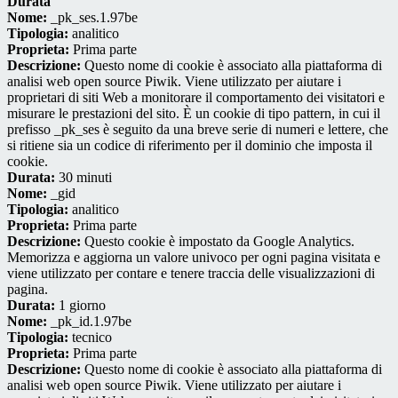
Durata
Nome:
_pk_ses.1.97be
Tipologia:
analitico
Proprieta:
Prima parte
Descrizione:
Questo nome di cookie è associato alla piattaforma di
analisi web open source Piwik. Viene utilizzato per aiutare i
proprietari di siti Web a monitorare il comportamento dei visitatori e
misurare le prestazioni del sito. È un cookie di tipo pattern, in cui il
prefisso _pk_ses è seguito da una breve serie di numeri e lettere, che
si ritiene sia un codice di riferimento per il dominio che imposta il
cookie.
Durata:
30 minuti
Nome:
_gid
Tipologia:
analitico
Proprieta:
Prima parte
Descrizione:
Questo cookie è impostato da Google Analytics.
Memorizza e aggiorna un valore univoco per ogni pagina visitata e
viene utilizzato per contare e tenere traccia delle visualizzazioni di
pagina.
Durata:
1 giorno
Nome:
_pk_id.1.97be
Tipologia:
tecnico
Proprieta:
Prima parte
Descrizione:
Questo nome di cookie è associato alla piattaforma di
analisi web open source Piwik. Viene utilizzato per aiutare i