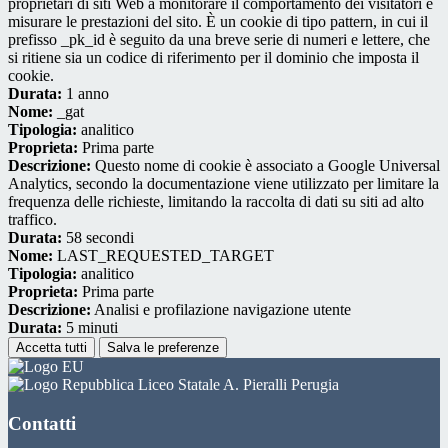
proprietari di siti Web a monitorare il comportamento dei visitatori e
misurare le prestazioni del sito. È un cookie di tipo pattern, in cui il
prefisso _pk_id è seguito da una breve serie di numeri e lettere, che
si ritiene sia un codice di riferimento per il dominio che imposta il
cookie.
Durata:
1 anno
Nome:
_gat
Tipologia:
analitico
Proprieta:
Prima parte
Descrizione:
Questo nome di cookie è associato a Google Universal
Analytics, secondo la documentazione viene utilizzato per limitare la
frequenza delle richieste, limitando la raccolta di dati su siti ad alto
traffico.
Durata:
58 secondi
Nome:
LAST_REQUESTED_TARGET
Tipologia:
analitico
Proprieta:
Prima parte
Descrizione:
Analisi e profilazione navigazione utente
Durata:
5 minuti
Accetta tutti
Salva le preferenze
Liceo Statale A. Pieralli Perugia
Contatti