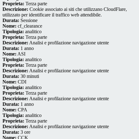
Proprieta:
Terza parte
Descrizione:
Cookie associato ai siti che utilizzano CloudFlare,
utilizzato per identificare il traffico web attendibile.
Durata:
Sessione
Nome:
cf_clearance
Tipologia:
analitico
Proprieta:
Terza parte
Descrizione:
Analisi e profilazione navigazione utente
Durata:
1 anno
Nome:
ASI
Tipologia:
analitico
Proprieta:
Terza parte
Descrizione:
Analisi e profilazione navigazione utente
Durata:
30 minuti
Nome:
CDI
Tipologia:
analitico
Proprieta:
Terza parte
Descrizione:
Analisi e profilazione navigazione utente
Durata:
1 anno
Nome:
CPA
Tipologia:
analitico
Proprieta:
Terza parte
Descrizione:
Analisi e profilazione navigazione utente
Durata:
3 ore
Nome:
CCK