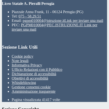
Liceo Statale A. Pieralli Perugia
Piazzale Anna Frank, 11 - 06124 Perugia (PG)
Tel:
075 - 58.29.51
Email:
pgpm010004@istruzione.it
Link per inviare una mail
PEC:
PGPM010004@PEC.ISTRUZIONE.IT
Link per
inviare una mail
Sezione Link Utili
Cookie policy
Note legali
Informativa Privacy
Ufficio Relazioni con il Pubblico
Dichiarazione di accessibilità
Obiettivi di accessibilità
Whistleblowing
Gestione consensi cookie
Amministrazione trasparente
Pagina visualizzata
41417
volte