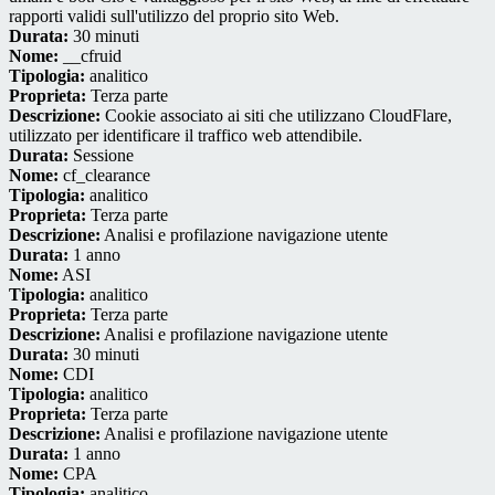
rapporti validi sull'utilizzo del proprio sito Web.
Durata:
30 minuti
Nome:
__cfruid
Tipologia:
analitico
Proprieta:
Terza parte
Descrizione:
Cookie associato ai siti che utilizzano CloudFlare,
utilizzato per identificare il traffico web attendibile.
Durata:
Sessione
Nome:
cf_clearance
Tipologia:
analitico
Proprieta:
Terza parte
Descrizione:
Analisi e profilazione navigazione utente
Durata:
1 anno
Nome:
ASI
Tipologia:
analitico
Proprieta:
Terza parte
Descrizione:
Analisi e profilazione navigazione utente
Durata:
30 minuti
Nome:
CDI
Tipologia:
analitico
Proprieta:
Terza parte
Descrizione:
Analisi e profilazione navigazione utente
Durata:
1 anno
Nome:
CPA
Tipologia:
analitico