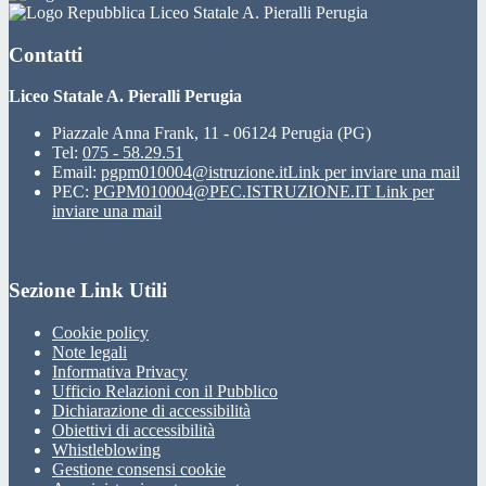
Liceo Statale A. Pieralli Perugia
Contatti
Liceo Statale A. Pieralli Perugia
Piazzale Anna Frank, 11 - 06124 Perugia (PG)
Tel:
075 - 58.29.51
Email:
pgpm010004@istruzione.it
Link per inviare una mail
PEC:
PGPM010004@PEC.ISTRUZIONE.IT
Link per
inviare una mail
Sezione Link Utili
Cookie policy
Note legali
Informativa Privacy
Ufficio Relazioni con il Pubblico
Dichiarazione di accessibilità
Obiettivi di accessibilità
Whistleblowing
Gestione consensi cookie