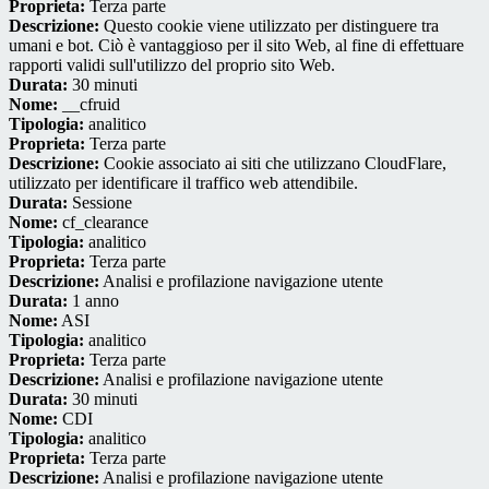
Proprieta:
Terza parte
Descrizione:
Questo cookie viene utilizzato per distinguere tra
umani e bot. Ciò è vantaggioso per il sito Web, al fine di effettuare
rapporti validi sull'utilizzo del proprio sito Web.
Durata:
30 minuti
Nome:
__cfruid
Tipologia:
analitico
Proprieta:
Terza parte
Descrizione:
Cookie associato ai siti che utilizzano CloudFlare,
utilizzato per identificare il traffico web attendibile.
Durata:
Sessione
Nome:
cf_clearance
Tipologia:
analitico
Proprieta:
Terza parte
Descrizione:
Analisi e profilazione navigazione utente
Durata:
1 anno
Nome:
ASI
Tipologia:
analitico
Proprieta:
Terza parte
Descrizione:
Analisi e profilazione navigazione utente
Durata:
30 minuti
Nome:
CDI
Tipologia:
analitico
Proprieta:
Terza parte
Descrizione:
Analisi e profilazione navigazione utente