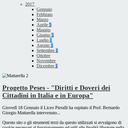
2017
Gennaio
Febbraio
Marzo
Aprile
5
Maggio
Giugno
5
Luglio
1
Agosto
1
Settembre
1
Ottobre
Novembre
Dicembre
1
Progetto Peses - "Diritti e Doveri dei
Cittadini in Italia e in Europa"
Giovedì 18 Gennaio il Liceo Pieralli ha ospitato il Prof. Bernardo
Giorgio Mattarella intervenuto...
Questo sito o gli strumenti terzi da questo utilizzati si avvalgono di
cookie necessari al funzionamento ed utili alle finalità illustrate nella