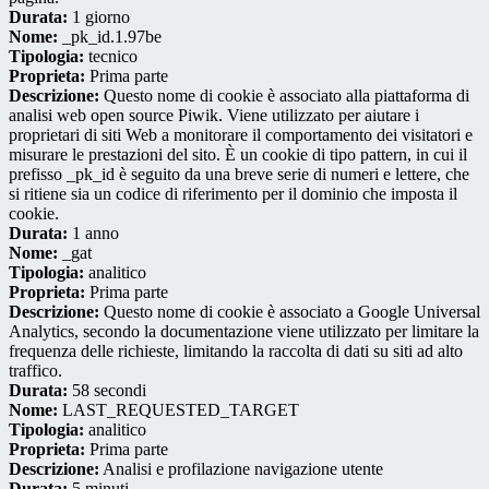
Durata:
1 giorno
Nome:
_pk_id.1.97be
Tipologia:
tecnico
Proprieta:
Prima parte
Descrizione:
Questo nome di cookie è associato alla piattaforma di
analisi web open source Piwik. Viene utilizzato per aiutare i
proprietari di siti Web a monitorare il comportamento dei visitatori e
misurare le prestazioni del sito. È un cookie di tipo pattern, in cui il
prefisso _pk_id è seguito da una breve serie di numeri e lettere, che
si ritiene sia un codice di riferimento per il dominio che imposta il
cookie.
Durata:
1 anno
Nome:
_gat
Tipologia:
analitico
Proprieta:
Prima parte
Descrizione:
Questo nome di cookie è associato a Google Universal
Analytics, secondo la documentazione viene utilizzato per limitare la
frequenza delle richieste, limitando la raccolta di dati su siti ad alto
traffico.
Durata:
58 secondi
Nome:
LAST_REQUESTED_TARGET
Tipologia:
analitico
Proprieta:
Prima parte
Descrizione:
Analisi e profilazione navigazione utente
Durata:
5 minuti