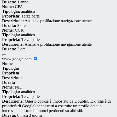
Durata:
1 anno
Nome:
CPA
Tipologia:
analitico
Proprieta:
Terza parte
Descrizione:
Analisi e profilazione navigazione utente
Durata:
3 ore
Nome:
CCK
Tipologia:
analitico
Proprieta:
Terza parte
Descrizione:
Analisi e profilazione navigazione utente
Durata:
3 ore
www.google.com
Nome
Tipologia
Proprieta
Descrizione
Durata
Nome:
NID
Tipologia:
analitico
Proprieta:
Terza parte
Descrizione:
Questo cookie è impostato da DoubleClick (che è di
proprietà di Google) per aiutarti a costruire un profilo dei tuoi
interessi e mostrarti annunci pertinenti su altri siti.
Durata:
6 mesi 3 giorni