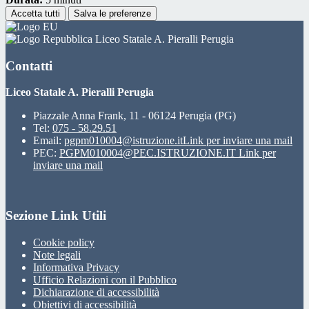
Accetta tutti
Salva le preferenze
Liceo Statale A. Pieralli Perugia
Contatti
Liceo Statale A. Pieralli Perugia
Piazzale Anna Frank, 11 - 06124 Perugia (PG)
Tel:
075 - 58.29.51
Email:
pgpm010004@istruzione.it
Link per inviare una mail
PEC:
PGPM010004@PEC.ISTRUZIONE.IT
Link per
inviare una mail
Sezione Link Utili
Cookie policy
Note legali
Informativa Privacy
Ufficio Relazioni con il Pubblico
Dichiarazione di accessibilità
Obiettivi di accessibilità