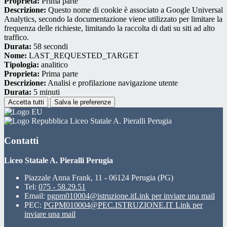
Proprieta:
Prima parte
Descrizione:
Questo nome di cookie è associato a Google Universal
Analytics, secondo la documentazione viene utilizzato per limitare la
frequenza delle richieste, limitando la raccolta di dati su siti ad alto
traffico.
Durata:
58 secondi
Nome:
LAST_REQUESTED_TARGET
Tipologia:
analitico
Proprieta:
Prima parte
Descrizione:
Analisi e profilazione navigazione utente
Durata:
5 minuti
Accetta tutti
Salva le preferenze
Liceo Statale A. Pieralli Perugia
Contatti
Liceo Statale A. Pieralli Perugia
Piazzale Anna Frank, 11 - 06124 Perugia (PG)
Tel:
075 - 58.29.51
Email:
pgpm010004@istruzione.it
Link per inviare una mail
PEC:
PGPM010004@PEC.ISTRUZIONE.IT
Link per
inviare una mail