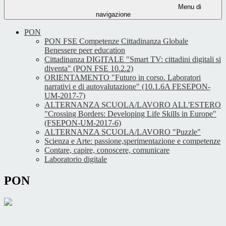
Menu di
navigazione
PON
PON FSE Competenze Cittadinanza Globale
Benessere peer education
Cittadinanza DIGITALE "Smart TV: cittadini digitali si
diventa" (PON FSE 10.2.2)
ORIENTAMENTO "Futuro in corso. Laboratori
narrativi e di autovalutazione" (10.1.6A FESEPON-
UM-2017-7)
ALTERNANZA SCUOLA/LAVORO ALL'ESTERO
"Crossing Borders: Developing Life Skills in Europe"
(FSEPON-UM-2017-6)
ALTERNANZA SCUOLA/LAVORO "Puzzle"
Scienza e Arte: passione,sperimentazione e competenze
Contare, capire, conoscere, comunicare
Laboratorio digitale
PON