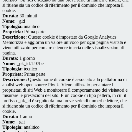
si ritiene sia un codice di riferimento per il dominio che imposta il
cookie.
Durata:
30 minuti
Nome:
_gid
Tipologia:
analitico
Proprieta:
Prima parte
Descrizione:
Questo cookie è impostato da Google Analytics.
Memorizza e aggiorna un valore univoco per ogni pagina visitata e
viene utilizzato per contare e tenere traccia delle visualizzazioni di
pagina.
Durata:
1 giorno
Nome:
_pk_id.1.97be
Tipologia:
tecnico
Proprieta:
Prima parte
Descrizione:
Questo nome di cookie è associato alla piattaforma di
analisi web open source Piwik. Viene utilizzato per aiutare i
proprietari di siti Web a monitorare il comportamento dei visitatori e
misurare le prestazioni del sito. È un cookie di tipo pattern, in cui il
prefisso _pk_id è seguito da una breve serie di numeri e lettere, che
si ritiene sia un codice di riferimento per il dominio che imposta il
cookie.
Durata:
1 anno
Nome:
_gat
Tipologia:
analitico