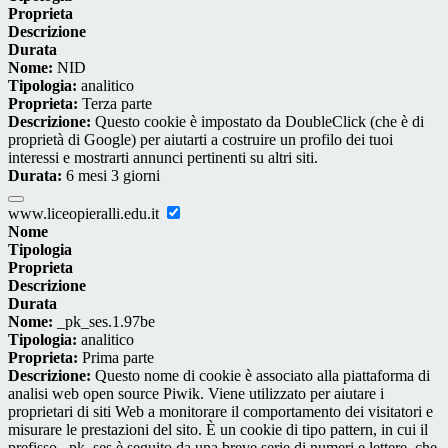
Proprieta
Descrizione
Durata
Nome:
NID
Tipologia:
analitico
Proprieta:
Terza parte
Descrizione:
Questo cookie è impostato da DoubleClick (che è di
proprietà di Google) per aiutarti a costruire un profilo dei tuoi
interessi e mostrarti annunci pertinenti su altri siti.
Durata:
6 mesi 3 giorni
www.liceopieralli.edu.it
Nome
Tipologia
Proprieta
Descrizione
Durata
Nome:
_pk_ses.1.97be
Tipologia:
analitico
Proprieta:
Prima parte
Descrizione:
Questo nome di cookie è associato alla piattaforma di
analisi web open source Piwik. Viene utilizzato per aiutare i
proprietari di siti Web a monitorare il comportamento dei visitatori e
misurare le prestazioni del sito. È un cookie di tipo pattern, in cui il
prefisso _pk_ses è seguito da una breve serie di numeri e lettere, che