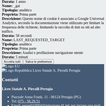
Durata:
1 anno
Nome:
_gat
Tipologia:
analitico
Proprieta:
Prima parte
Descrizione:
Questo nome di cookie è associato a Google Universal
Analytics, secondo la documentazione viene utilizzato per limitare la
frequenza delle richieste, limitando la raccolta di dati su siti ad alto
traffico.
Durata:
58 secondi
Nome:
LAST_REQUESTED_TARGET
Tipologia:
analitico
Proprieta:
Prima parte
Descrizione:
Analisi e profilazione navigazione utente
Durata:
5 minuti
Accetta tutti
Salva le preferenze
Liceo Statale A. Pieralli Perugia
Contatti
Liceo Statale A. Pieralli Perugia
Piazzale Anna Frank, 11 - 06124 Perugia (PG)
Tel:
075 - 58.29.51
Email:
pgpm010004@istruzione.it
Link per inviare una mail