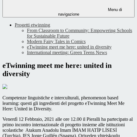
Menu di
navigazione
Progetti etwinning
From Classroom to Community: Empowering Schools
for Sustainable Future
Modern Fairy Tales in Comics
eTwinning meet me here: united in diversity
International meeting: Green Teens News
eTwinning meet me here: united in
diversity
Competenze linguistiche e interculturali, phenomenon based
learning: questi gli ingredienti del progetto eTwinning Meet Me
Here: United in Diversity.
Venerdì 12 Febbraio, 2021 alle ore 12.00 il Pieralli ha partecipato al
primo incontro internazionale di progetto insieme alle istituzioni
scolastiche Atakum Anadolu Imam İMAM HATİP LİSESİ
(Turchia), IES Jorge Guillén (Spagna), Oriveden yhteiskoulu