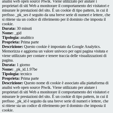
analisi web open source Piwik. Viene utilizzato per aiutare i
proprietari di siti Web a monitorare il comportamento dei visitatori e
misurare le prestazioni del sito. È un cookie di tipo pattern, in cui il
prefisso _pk_ses è seguito da una breve serie di numeri e lettere, che
si ritiene sia un codice di riferimento per il dominio che imposta il
cookie.
Durata:
30 minuti
Nome:
_gid
Tipologia:
analitico
Proprieta:
Prima parte
Descrizione:
Questo cookie è impostato da Google Analytics.
Memorizza e aggiorna un valore univoco per ogni pagina visitata e
viene utilizzato per contare e tenere traccia delle visualizzazioni di
pagina.
Durata:
1 giorno
Nome:
_pk_id.1.97be
Tipologia:
tecnico
Proprieta:
Prima parte
Descrizione:
Questo nome di cookie è associato alla piattaforma di
analisi web open source Piwik. Viene utilizzato per aiutare i
proprietari di siti Web a monitorare il comportamento dei visitatori e
misurare le prestazioni del sito. È un cookie di tipo pattern, in cui il
prefisso _pk_id è seguito da una breve serie di numeri e lettere, che
si ritiene sia un codice di riferimento per il dominio che imposta il
cookie.