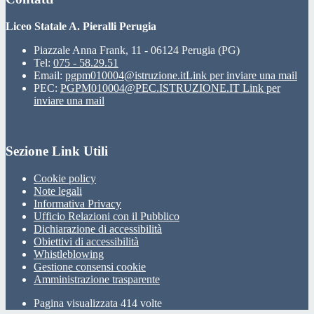
Liceo Statale A. Pieralli Perugia
Piazzale Anna Frank, 11 - 06124 Perugia (PG)
Tel:
075 - 58.29.51
Email:
pgpm010004@istruzione.it
Link per inviare una mail
PEC:
PGPM010004@PEC.ISTRUZIONE.IT
Link per
inviare una mail
Sezione Link Utili
Cookie policy
Note legali
Informativa Privacy
Ufficio Relazioni con il Pubblico
Dichiarazione di accessibilità
Obiettivi di accessibilità
Whistleblowing
Gestione consensi cookie
Amministrazione trasparente
Pagina visualizzata
414
volte