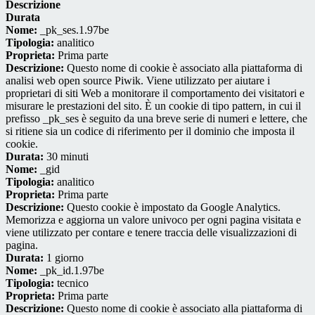
Descrizione
Durata
Nome:
_pk_ses.1.97be
Tipologia:
analitico
Proprieta:
Prima parte
Descrizione:
Questo nome di cookie è associato alla piattaforma di
analisi web open source Piwik. Viene utilizzato per aiutare i
proprietari di siti Web a monitorare il comportamento dei visitatori e
misurare le prestazioni del sito. È un cookie di tipo pattern, in cui il
prefisso _pk_ses è seguito da una breve serie di numeri e lettere, che
si ritiene sia un codice di riferimento per il dominio che imposta il
cookie.
Durata:
30 minuti
Nome:
_gid
Tipologia:
analitico
Proprieta:
Prima parte
Descrizione:
Questo cookie è impostato da Google Analytics.
Memorizza e aggiorna un valore univoco per ogni pagina visitata e
viene utilizzato per contare e tenere traccia delle visualizzazioni di
pagina.
Durata:
1 giorno
Nome:
_pk_id.1.97be
Tipologia:
tecnico
Proprieta:
Prima parte
Descrizione:
Questo nome di cookie è associato alla piattaforma di