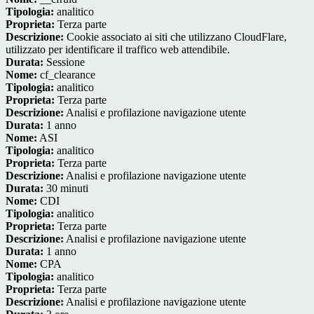
Tipologia:
analitico
Proprieta:
Terza parte
Descrizione:
Cookie associato ai siti che utilizzano CloudFlare,
utilizzato per identificare il traffico web attendibile.
Durata:
Sessione
Nome:
cf_clearance
Tipologia:
analitico
Proprieta:
Terza parte
Descrizione:
Analisi e profilazione navigazione utente
Durata:
1 anno
Nome:
ASI
Tipologia:
analitico
Proprieta:
Terza parte
Descrizione:
Analisi e profilazione navigazione utente
Durata:
30 minuti
Nome:
CDI
Tipologia:
analitico
Proprieta:
Terza parte
Descrizione:
Analisi e profilazione navigazione utente
Durata:
1 anno
Nome:
CPA
Tipologia:
analitico
Proprieta:
Terza parte
Descrizione:
Analisi e profilazione navigazione utente