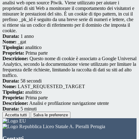
analisi web open source Piwik. Viene utilizzato per aiutare i
proprietari di siti Web a monitorare il comportamento dei visitatori e
misurare le prestazioni del sito. È un cookie di tipo pattern, in cui il
prefisso _pk_id è seguito da una breve serie di numeri e lettere, che
si ritiene sia un codice di riferimento per il dominio che imposta il
cookie.
Durata:
1 anno
Nome:
_gat
Tipologia:
analitico
Proprieta:
Prima parte
Descrizione:
Questo nome di cookie è associato a Google Universal
Analytics, secondo la documentazione viene utilizzato per limitare la
frequenza delle richieste, limitando la raccolta di dati su siti ad alto
traffico.
Durata:
58 secondi
Nome:
LAST_REQUESTED_TARGET
Tipologia:
analitico
Proprieta:
Prima parte
Descrizione:
Analisi e profilazione navigazione utente
Durata:
5 minuti
Accetta tutti
Salva le preferenze
Liceo Statale A. Pieralli Perugia
Contatti