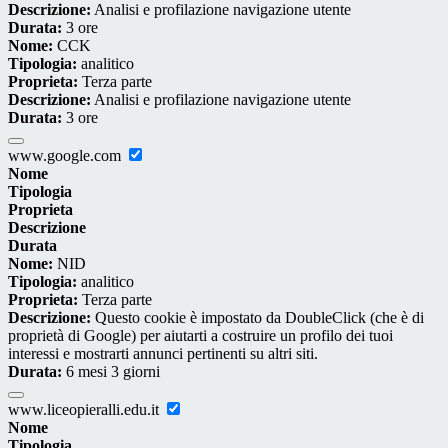
Descrizione:
Analisi e profilazione navigazione utente
Durata:
3 ore
Nome:
CCK
Tipologia:
analitico
Proprieta:
Terza parte
Descrizione:
Analisi e profilazione navigazione utente
Durata:
3 ore
www.google.com
Nome
Tipologia
Proprieta
Descrizione
Durata
Nome:
NID
Tipologia:
analitico
Proprieta:
Terza parte
Descrizione:
Questo cookie è impostato da DoubleClick (che è di
proprietà di Google) per aiutarti a costruire un profilo dei tuoi
interessi e mostrarti annunci pertinenti su altri siti.
Durata:
6 mesi 3 giorni
www.liceopieralli.edu.it
Nome
Tipologia