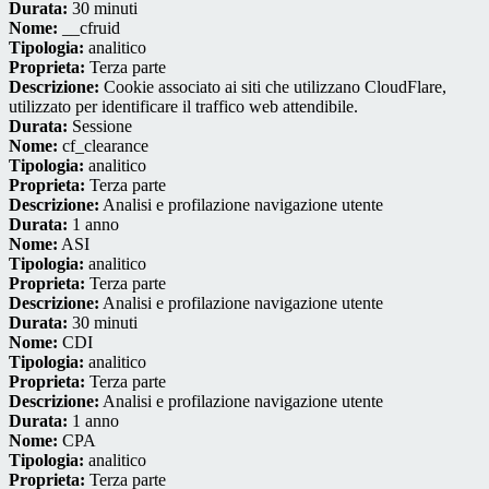
Durata:
30 minuti
Nome:
__cfruid
Tipologia:
analitico
Proprieta:
Terza parte
Descrizione:
Cookie associato ai siti che utilizzano CloudFlare,
utilizzato per identificare il traffico web attendibile.
Durata:
Sessione
Nome:
cf_clearance
Tipologia:
analitico
Proprieta:
Terza parte
Descrizione:
Analisi e profilazione navigazione utente
Durata:
1 anno
Nome:
ASI
Tipologia:
analitico
Proprieta:
Terza parte
Descrizione:
Analisi e profilazione navigazione utente
Durata:
30 minuti
Nome:
CDI
Tipologia:
analitico
Proprieta:
Terza parte
Descrizione:
Analisi e profilazione navigazione utente
Durata:
1 anno
Nome:
CPA
Tipologia:
analitico
Proprieta:
Terza parte