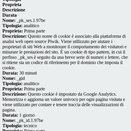
Proprieta
Descrizione
Durata
Nome:
_pk_ses.1.97be
Tipologia:
analitico
Proprieta:
Prima parte
Descrizione:
Questo nome di cookie è associato alla piattaforma di
analisi web open source Piwik. Viene utilizzato per aiutare i
proprietari di siti Web a monitorare il comportamento dei visitatori e
misurare le prestazioni del sito. È un cookie di tipo pattern, in cui il
prefisso _pk_ses è seguito da una breve serie di numeri e lettere, che
si ritiene sia un codice di riferimento per il dominio che imposta il
cookie.
Durata:
30 minuti
Nome:
_gid
Tipologia:
analitico
Proprieta:
Prima parte
Descrizione:
Questo cookie è impostato da Google Analytics.
Memorizza e aggiorna un valore univoco per ogni pagina visitata e
viene utilizzato per contare e tenere traccia delle visualizzazioni di
pagina.
Durata:
1 giorno
Nome:
_pk_id.1.97be
Tipologia:
tecnico
Proprieta:
Prima parte