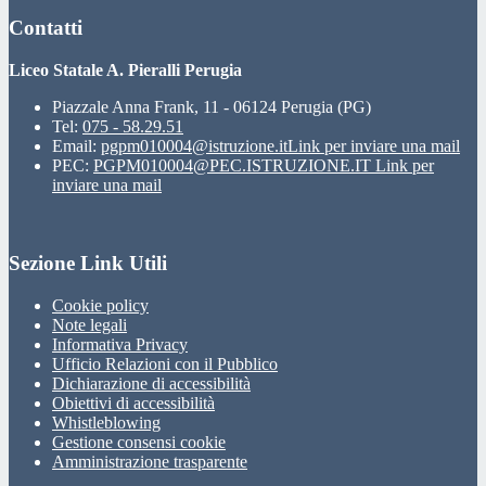
Contatti
Liceo Statale A. Pieralli Perugia
Piazzale Anna Frank, 11 - 06124 Perugia (PG)
Tel:
075 - 58.29.51
Email:
pgpm010004@istruzione.it
Link per inviare una mail
PEC:
PGPM010004@PEC.ISTRUZIONE.IT
Link per
inviare una mail
Sezione Link Utili
Cookie policy
Note legali
Informativa Privacy
Ufficio Relazioni con il Pubblico
Dichiarazione di accessibilità
Obiettivi di accessibilità
Whistleblowing
Gestione consensi cookie
Amministrazione trasparente