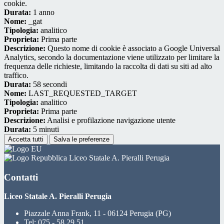
cookie.
Durata:
1 anno
Nome:
_gat
Tipologia:
analitico
Proprieta:
Prima parte
Descrizione:
Questo nome di cookie è associato a Google Universal
Analytics, secondo la documentazione viene utilizzato per limitare la
frequenza delle richieste, limitando la raccolta di dati su siti ad alto
traffico.
Durata:
58 secondi
Nome:
LAST_REQUESTED_TARGET
Tipologia:
analitico
Proprieta:
Prima parte
Descrizione:
Analisi e profilazione navigazione utente
Durata:
5 minuti
Accetta tutti
Salva le preferenze
Liceo Statale A. Pieralli Perugia
Contatti
Liceo Statale A. Pieralli Perugia
Piazzale Anna Frank, 11 - 06124 Perugia (PG)
Tel:
075 - 58.29.51