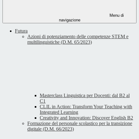
Menu di
navigazione
Futura
Azioni di potenziamento delle competenze STEM e
multilinguistiche (D.M. 65/2023)
Masterclass Linguistica per Docenti: dal B2 al
C1
CLIL in Action: Transform Your Teaching with
Integrated Learning
Creativity and Innovation: Discover English B2
Formazione del personale scolastico per la transizione
digitale (D.M. 66/2023)