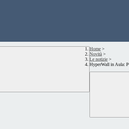
Home
>
Novità
>
Le notizie
>
HyperWall in Aula: P