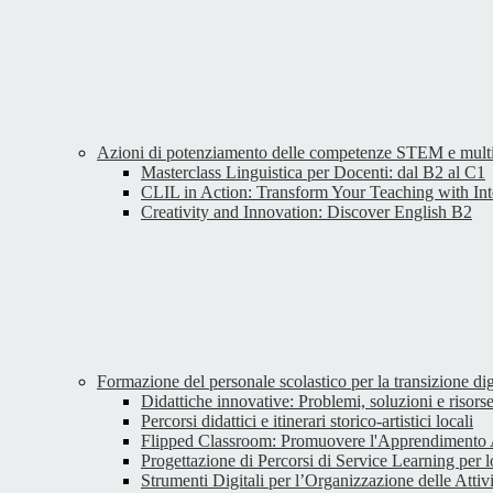
Azioni di potenziamento delle competenze STEM e multi
Masterclass Linguistica per Docenti: dal B2 al C1
CLIL in Action: Transform Your Teaching with Int
Creativity and Innovation: Discover English B2
Formazione del personale scolastico per la transizione d
Didattiche innovative: Problemi, soluzioni e risorse 
Percorsi didattici e itinerari storico-artistici locali
Flipped Classroom: Promuovere l'Apprendimento 
Progettazione di Percorsi di Service Learning per 
Strumenti Digitali per l’Organizzazione delle Attiv