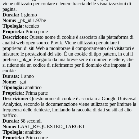
viene utilizzato per contare e tenere traccia delle visualizzazioni di
pagina.
Durata:
1 giorno
Nome:
_pk_id.1.97be
Tipologia:
tecnico
Proprieta:
Prima parte
Descrizione:
Questo nome di cookie è associato alla piattaforma di
analisi web open source Piwik. Viene utilizzato per aiutare i
proprietari di siti Web a monitorare il comportamento dei visitatori e
misurare le prestazioni del sito. È un cookie di tipo pattern, in cui il
prefisso _pk_id è seguito da una breve serie di numeri e lettere, che
si ritiene sia un codice di riferimento per il dominio che imposta il
cookie.
Durata:
1 anno
Nome:
_gat
Tipologia:
analitico
Proprieta:
Prima parte
Descrizione:
Questo nome di cookie è associato a Google Universal
Analytics, secondo la documentazione viene utilizzato per limitare la
frequenza delle richieste, limitando la raccolta di dati su siti ad alto
traffico.
Durata:
58 secondi
Nome:
LAST_REQUESTED_TARGET
Tipologia:
analitico
Proprieta:
Prima parte