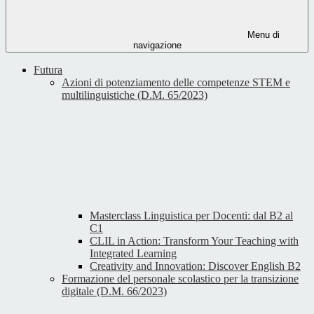
Menu di
navigazione
Futura
Azioni di potenziamento delle competenze STEM e
multilinguistiche (D.M. 65/2023)
Masterclass Linguistica per Docenti: dal B2 al
C1
CLIL in Action: Transform Your Teaching with
Integrated Learning
Creativity and Innovation: Discover English B2
Formazione del personale scolastico per la transizione
digitale (D.M. 66/2023)