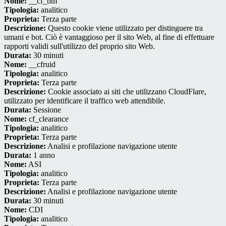
Nome:
__cf_bm
Tipologia:
analitico
Proprieta:
Terza parte
Descrizione:
Questo cookie viene utilizzato per distinguere tra
umani e bot. Ciò è vantaggioso per il sito Web, al fine di effettuare
rapporti validi sull'utilizzo del proprio sito Web.
Durata:
30 minuti
Nome:
__cfruid
Tipologia:
analitico
Proprieta:
Terza parte
Descrizione:
Cookie associato ai siti che utilizzano CloudFlare,
utilizzato per identificare il traffico web attendibile.
Durata:
Sessione
Nome:
cf_clearance
Tipologia:
analitico
Proprieta:
Terza parte
Descrizione:
Analisi e profilazione navigazione utente
Durata:
1 anno
Nome:
ASI
Tipologia:
analitico
Proprieta:
Terza parte
Descrizione:
Analisi e profilazione navigazione utente
Durata:
30 minuti
Nome:
CDI
Tipologia:
analitico