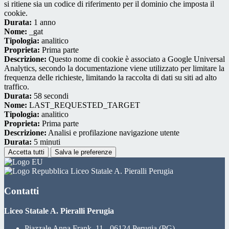
si ritiene sia un codice di riferimento per il dominio che imposta il
cookie.
Durata:
1 anno
Nome:
_gat
Tipologia:
analitico
Proprieta:
Prima parte
Descrizione:
Questo nome di cookie è associato a Google Universal
Analytics, secondo la documentazione viene utilizzato per limitare la
frequenza delle richieste, limitando la raccolta di dati su siti ad alto
traffico.
Durata:
58 secondi
Nome:
LAST_REQUESTED_TARGET
Tipologia:
analitico
Proprieta:
Prima parte
Descrizione:
Analisi e profilazione navigazione utente
Durata:
5 minuti
Accetta tutti
Salva le preferenze
Liceo Statale A. Pieralli Perugia
Contatti
Liceo Statale A. Pieralli Perugia
Piazzale Anna Frank, 11 - 06124 Perugia (PG)