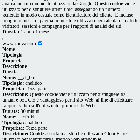
analisi più comunemente utilizzato da Google. Questo cookie viene
utilizzato per distinguere utenti unici assegnando un numero
generato in modo casuale come identificatore del cliente. È incluso
in ogni richiesta di pagina in un sito e utilizzato per calcolare i dati di
visitatori, sessioni e campagne per i rapporti di analisi dei siti.
Durata:
1 anno 1 mese
www.canva.com
Nome
Tipologia
Proprieta
Descrizione
Durata
Nome:
__cf_bm
Tipologia:
analitico
Proprieta:
Terza parte
Descrizione:
Questo cookie viene utilizzato per distinguere tra
umani e bot. Ciò è vantaggioso per il sito Web, al fine di effettuare
rapporti validi sull'utilizzo del proprio sito Web.
Durata:
30 minuti
Nome:
__cfruid
Tipologia:
analitico
Proprieta:
Terza parte
Descrizione:
Cookie associato ai siti che utilizzano CloudFlare,
utilizzato per identificare il traffico web attendibile.