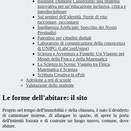
Building Thinking Classrooms: una strategia
innovativa per un’educazione inclusiva, critica e
interdisciplinare
Sui sentieri dell’identità. Storie di vita:
raccontare, raccontarsi
Intelligenza Artificiale: Specchio dei Nostri
Pregiudizi
Patentino per cittadini digitali
Laboratorio di comunicazione della conoscenza
di UNIPG (LabComUnipg)
Scienza e Avventura a Fumetti: Un Viaggio nei
Mondi della Fisica e della Matematica
La Scienza in Scena: Viaggio tra Fisica,
Matematica e Scienza
Scrittura Creativa in ePub
Adesione a reti di scuole
Valutazione dello studente
Le forme dell'abitare: il sito
Proprio nel tempo dell'immobilità e della chiusura, è nato il desiderio
di camminare insieme, di allargare lo spazio, di aprire la porta
dell'intimità forzata e di costruire un luogo nuovo, comune, dove
abitare.