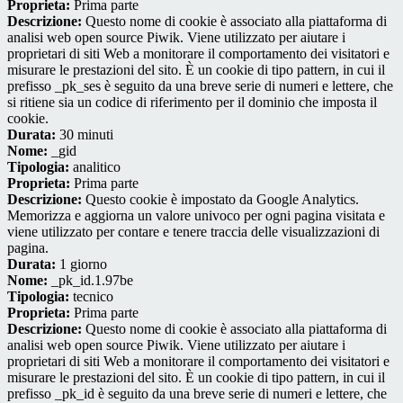
Proprieta:
Prima parte
Descrizione:
Questo nome di cookie è associato alla piattaforma di
analisi web open source Piwik. Viene utilizzato per aiutare i
proprietari di siti Web a monitorare il comportamento dei visitatori e
misurare le prestazioni del sito. È un cookie di tipo pattern, in cui il
prefisso _pk_ses è seguito da una breve serie di numeri e lettere, che
si ritiene sia un codice di riferimento per il dominio che imposta il
cookie.
Durata:
30 minuti
Nome:
_gid
Tipologia:
analitico
Proprieta:
Prima parte
Descrizione:
Questo cookie è impostato da Google Analytics.
Memorizza e aggiorna un valore univoco per ogni pagina visitata e
viene utilizzato per contare e tenere traccia delle visualizzazioni di
pagina.
Durata:
1 giorno
Nome:
_pk_id.1.97be
Tipologia:
tecnico
Proprieta:
Prima parte
Descrizione:
Questo nome di cookie è associato alla piattaforma di
analisi web open source Piwik. Viene utilizzato per aiutare i
proprietari di siti Web a monitorare il comportamento dei visitatori e
misurare le prestazioni del sito. È un cookie di tipo pattern, in cui il
prefisso _pk_id è seguito da una breve serie di numeri e lettere, che