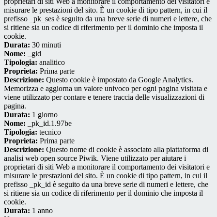
proprietari di siti Web a monitorare il comportamento dei visitatori e
misurare le prestazioni del sito. È un cookie di tipo pattern, in cui il
prefisso _pk_ses è seguito da una breve serie di numeri e lettere, che
si ritiene sia un codice di riferimento per il dominio che imposta il
cookie.
Durata:
30 minuti
Nome:
_gid
Tipologia:
analitico
Proprieta:
Prima parte
Descrizione:
Questo cookie è impostato da Google Analytics.
Memorizza e aggiorna un valore univoco per ogni pagina visitata e
viene utilizzato per contare e tenere traccia delle visualizzazioni di
pagina.
Durata:
1 giorno
Nome:
_pk_id.1.97be
Tipologia:
tecnico
Proprieta:
Prima parte
Descrizione:
Questo nome di cookie è associato alla piattaforma di
analisi web open source Piwik. Viene utilizzato per aiutare i
proprietari di siti Web a monitorare il comportamento dei visitatori e
misurare le prestazioni del sito. È un cookie di tipo pattern, in cui il
prefisso _pk_id è seguito da una breve serie di numeri e lettere, che
si ritiene sia un codice di riferimento per il dominio che imposta il
cookie.
Durata:
1 anno