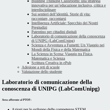
Building Thinking Classrooms: una strategia
innovativa per un’educazione inclusiva, critica e
interdisciplinare
Sui sentieri dell’identità. Storie di vita:
raccontare, raccontarsi
Intelligenza Artificiale: Specchio dei Nostri
Pregiudizi
Patentino per cittadini digitali
Laboratorio di comunicazione della conoscenza
di UNIPG (LabComUnipg)
Scienza e Avventura a Fumetti: Un Viaggio nei
Mondi della Fisica e della Matematica
La Scienza in Scena: Viaggio tra Fisica,
Matematica e Scienza
Scrittura Creativa in ePub
Adesione a reti di scuole
Valutazione dello studente
Laboratorio di comunicazione della
conoscenza di UNIPG (LabComUnipg)
Area afferente al PTOF:
Azioni per lo sviluppo delle competenze STEM.