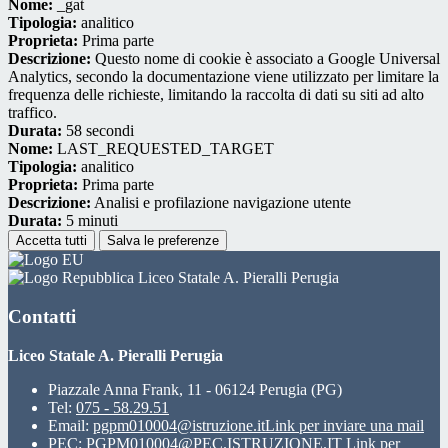
Nome:
_gat
Tipologia:
analitico
Proprieta:
Prima parte
Descrizione:
Questo nome di cookie è associato a Google Universal
Analytics, secondo la documentazione viene utilizzato per limitare la
frequenza delle richieste, limitando la raccolta di dati su siti ad alto
traffico.
Durata:
58 secondi
Nome:
LAST_REQUESTED_TARGET
Tipologia:
analitico
Proprieta:
Prima parte
Descrizione:
Analisi e profilazione navigazione utente
Durata:
5 minuti
Accetta tutti
Salva le preferenze
Liceo Statale A. Pieralli Perugia
Contatti
Liceo Statale A. Pieralli Perugia
Piazzale Anna Frank, 11 - 06124 Perugia (PG)
Tel:
075 - 58.29.51
Email:
pgpm010004@istruzione.it
Link per inviare una mail
PEC:
PGPM010004@PEC.ISTRUZIONE.IT
Link per