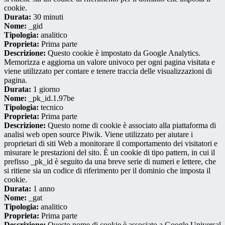
cookie.
Durata:
30 minuti
Nome:
_gid
Tipologia:
analitico
Proprieta:
Prima parte
Descrizione:
Questo cookie è impostato da Google Analytics.
Memorizza e aggiorna un valore univoco per ogni pagina visitata e
viene utilizzato per contare e tenere traccia delle visualizzazioni di
pagina.
Durata:
1 giorno
Nome:
_pk_id.1.97be
Tipologia:
tecnico
Proprieta:
Prima parte
Descrizione:
Questo nome di cookie è associato alla piattaforma di
analisi web open source Piwik. Viene utilizzato per aiutare i
proprietari di siti Web a monitorare il comportamento dei visitatori e
misurare le prestazioni del sito. È un cookie di tipo pattern, in cui il
prefisso _pk_id è seguito da una breve serie di numeri e lettere, che
si ritiene sia un codice di riferimento per il dominio che imposta il
cookie.
Durata:
1 anno
Nome:
_gat
Tipologia:
analitico
Proprieta:
Prima parte
Descrizione:
Questo nome di cookie è associato a Google Universal