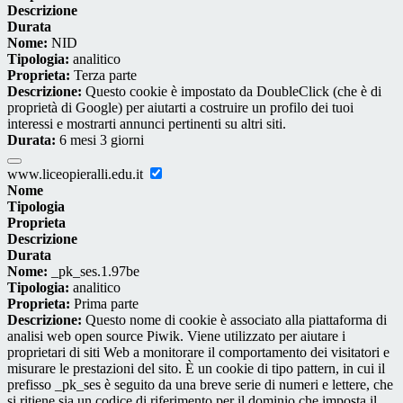
Descrizione
Durata
Nome:
NID
Tipologia:
analitico
Proprieta:
Terza parte
Descrizione:
Questo cookie è impostato da DoubleClick (che è di
proprietà di Google) per aiutarti a costruire un profilo dei tuoi
interessi e mostrarti annunci pertinenti su altri siti.
Durata:
6 mesi 3 giorni
www.liceopieralli.edu.it
Nome
Tipologia
Proprieta
Descrizione
Durata
Nome:
_pk_ses.1.97be
Tipologia:
analitico
Proprieta:
Prima parte
Descrizione:
Questo nome di cookie è associato alla piattaforma di
analisi web open source Piwik. Viene utilizzato per aiutare i
proprietari di siti Web a monitorare il comportamento dei visitatori e
misurare le prestazioni del sito. È un cookie di tipo pattern, in cui il
prefisso _pk_ses è seguito da una breve serie di numeri e lettere, che
si ritiene sia un codice di riferimento per il dominio che imposta il