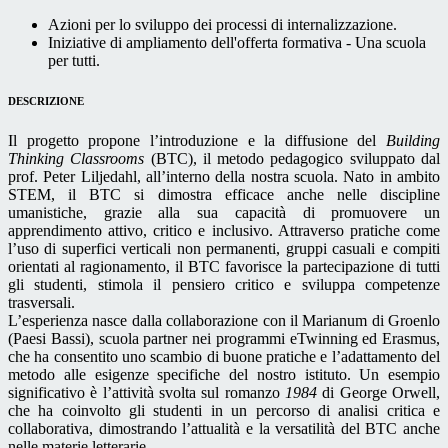
Azioni per lo sviluppo dei processi di internalizzazione.
Iniziative di ampliamento dell'offerta formativa - Una scuola
per tutti.
DESCRIZIONE
Il progetto propone l’introduzione e la diffusione del
Building
Thinking Classrooms
(BTC), il metodo pedagogico sviluppato dal
prof. Peter Liljedahl, all’interno della nostra scuola. Nato in ambito
STEM, il BTC si dimostra efficace anche nelle discipline
umanistiche, grazie alla sua capacità di promuovere un
apprendimento attivo, critico e inclusivo. Attraverso pratiche come
l’uso di superfici verticali non permanenti, gruppi casuali e compiti
orientati al ragionamento, il BTC favorisce la partecipazione di tutti
gli studenti, stimola il pensiero critico e sviluppa competenze
trasversali.
L’esperienza nasce dalla collaborazione con il Marianum di Groenlo
(Paesi Bassi), scuola partner nei programmi eTwinning ed Erasmus,
che ha consentito uno scambio di buone pratiche e l’adattamento del
metodo alle esigenze specifiche del nostro istituto. Un esempio
significativo è l’attività svolta sul romanzo
1984
di George Orwell,
che ha coinvolto gli studenti in un percorso di analisi critica e
collaborativa, dimostrando l’attualità e la versatilità del BTC anche
nelle materie letterarie.