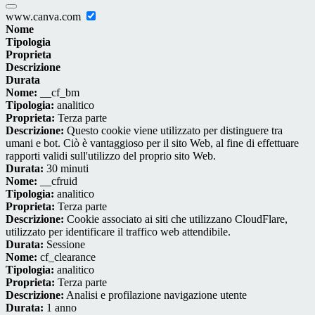
www.canva.com
Nome
Tipologia
Proprieta
Descrizione
Durata
Nome:
__cf_bm
Tipologia:
analitico
Proprieta:
Terza parte
Descrizione:
Questo cookie viene utilizzato per distinguere tra
umani e bot. Ciò è vantaggioso per il sito Web, al fine di effettuare
rapporti validi sull'utilizzo del proprio sito Web.
Durata:
30 minuti
Nome:
__cfruid
Tipologia:
analitico
Proprieta:
Terza parte
Descrizione:
Cookie associato ai siti che utilizzano CloudFlare,
utilizzato per identificare il traffico web attendibile.
Durata:
Sessione
Nome:
cf_clearance
Tipologia:
analitico
Proprieta:
Terza parte
Descrizione:
Analisi e profilazione navigazione utente
Durata:
1 anno