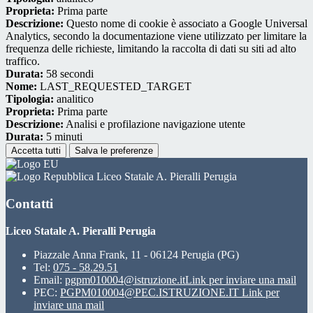
Proprieta:
Prima parte
Descrizione:
Questo nome di cookie è associato a Google Universal
Analytics, secondo la documentazione viene utilizzato per limitare la
frequenza delle richieste, limitando la raccolta di dati su siti ad alto
traffico.
Durata:
58 secondi
Nome:
LAST_REQUESTED_TARGET
Tipologia:
analitico
Proprieta:
Prima parte
Descrizione:
Analisi e profilazione navigazione utente
Durata:
5 minuti
Accetta tutti
Salva le preferenze
Liceo Statale A. Pieralli Perugia
Contatti
Liceo Statale A. Pieralli Perugia
Piazzale Anna Frank, 11 - 06124 Perugia (PG)
Tel:
075 - 58.29.51
Email:
pgpm010004@istruzione.it
Link per inviare una mail
PEC:
PGPM010004@PEC.ISTRUZIONE.IT
Link per
inviare una mail