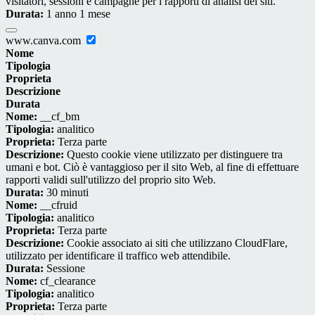
visitatori, sessioni e campagne per i rapporti di analisi dei siti.
Durata:
1 anno 1 mese
www.canva.com
Nome
Tipologia
Proprieta
Descrizione
Durata
Nome:
__cf_bm
Tipologia:
analitico
Proprieta:
Terza parte
Descrizione:
Questo cookie viene utilizzato per distinguere tra
umani e bot. Ciò è vantaggioso per il sito Web, al fine di effettuare
rapporti validi sull'utilizzo del proprio sito Web.
Durata:
30 minuti
Nome:
__cfruid
Tipologia:
analitico
Proprieta:
Terza parte
Descrizione:
Cookie associato ai siti che utilizzano CloudFlare,
utilizzato per identificare il traffico web attendibile.
Durata:
Sessione
Nome:
cf_clearance
Tipologia:
analitico
Proprieta:
Terza parte