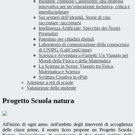
Building Thinking Classrooms: una strategia
innovativa per un’educazione inclusiva, critica e
interdisciplinare
Sui sentieri dell’identità. Storie di vita:
raccontare, raccontarsi
Intelligenza Artificiale: Specchio dei Nostri
Pregiudizi
Patentino per cittadini digitali
Laboratorio di comunicazione della conoscenza
di UNIPG (LabComUnipg)
Scienza e Avventura a Fumetti: Un Viaggio nei
Mondi della Fisica e della Matematica
La Scienza in Scena: Viaggio tra Fisica,
Matematica e Scienza
Scrittura Creativa in ePub
Adesione a reti di scuole
Valutazione dello studente
Progetto Scuola natura
All'inizio di ogni anno, nell'ambito degli interventi di accoglienza
delle classi prime, il nostro liceo propone un Progetto Scuola-