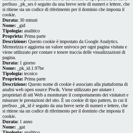
prefisso _pk_ses è seguito da una breve serie di numeri e lettere, che
si ritiene sia un codice di riferimento per il dominio che imposta il
cookie.
Durata:
30 minuti
Nome:
_gid
Tipologia:
analitico
Proprieta:
Prima parte
Descrizione:
Questo cookie è impostato da Google Analytics.
Memorizza e aggiorna un valore univoco per ogni pagina visitata e
viene utilizzato per contare e tenere traccia delle visualizzazioni di
pagina.
Durata:
1 giorno
Nome:
_pk_id.1.97be
Tipologia:
tecnico
Proprieta:
Prima parte
Descrizione:
Questo nome di cookie è associato alla piattaforma di
analisi web open source Piwik. Viene utilizzato per aiutare i
proprietari di siti Web a monitorare il comportamento dei visitatori e
misurare le prestazioni del sito. È un cookie di tipo pattern, in cui il
prefisso _pk_id è seguito da una breve serie di numeri e lettere, che
si ritiene sia un codice di riferimento per il dominio che imposta il
cookie.
Durata:
1 anno
Nome:
_gat
Tipologia:
analitico