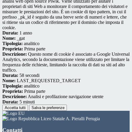
analisi web open source Piwik. Viene utilizzato per aiutare i
proprietari di siti Web a monitorare il comportamento dei visitatori e
misurare le prestazioni del sito. È un cookie di tipo pattern, in cui il
prefisso _pk_id è seguito da una breve serie di numeri e lettere, che
si ritiene sia un codice di riferimento per il dominio che imposta il
cookie.
Durata:
1 anno
Nome:
_gat
Tipologia:
analitico
Proprieta:
Prima parte
Descrizione:
Questo nome di cookie è associato a Google Universal
Analytics, secondo la documentazione viene utilizzato per limitare la
frequenza delle richieste, limitando la raccolta di dati su siti ad alto
traffico.
Durata:
58 secondi
Nome:
LAST_REQUESTED_TARGET
Tipologia:
analitico
Proprieta:
Prima parte
Descrizione:
Analisi e profilazione navigazione utente
Durata:
5 minuti
Accetta tutti
Salva le preferenze
Liceo Statale A. Pieralli Perugia
Contatti