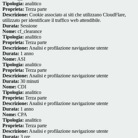
Tipologia:
analitico
Proprieta:
Terza parte
Descrizione:
Cookie associato ai siti che utilizzano CloudFlare,
utilizzato per identificare il traffico web attendibile.
Durata:
Sessione
Nome:
cf_clearance
Tipologia:
analitico
Proprieta:
Terza parte
Descrizione:
Analisi e profilazione navigazione utente
Durata:
1 anno
Nome:
ASI
Tipologia:
analitico
Proprieta:
Terza parte
Descrizione:
Analisi e profilazione navigazione utente
Durata:
30 minuti
Nome:
CDI
Tipologia:
analitico
Proprieta:
Terza parte
Descrizione:
Analisi e profilazione navigazione utente
Durata:
1 anno
Nome:
CPA
Tipologia:
analitico
Proprieta:
Terza parte
Descrizione:
Analisi e profilazione navigazione utente
Durata:
3 ore