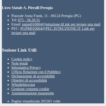
Liceo Statale A. Pieralli Perugia
Piazzale Anna Frank, 11 - 06124 Perugia (PG)
Tel:
075 - 58.29.51
Email:
pgpm010004@istruzione.it
Link per inviare una mail
PEC:
PGPM010004@PEC.ISTRUZIONE.IT
Link per
inviare una mail
Sezione Link Utili
Cookie policy
Note legali
Informativa Privacy
Ufficio Relazioni con il Pubblico
Dichiarazione di accessibilità
Obiettivi di accessibilità
Whistleblowing
Gestione consensi cookie
Amministrazione trasparente
Pagina visualizzata
205301
volte