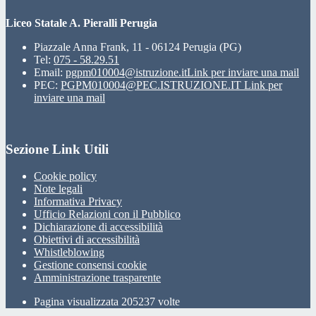
Liceo Statale A. Pieralli Perugia
Piazzale Anna Frank, 11 - 06124 Perugia (PG)
Tel:
075 - 58.29.51
Email:
pgpm010004@istruzione.it
Link per inviare una mail
PEC:
PGPM010004@PEC.ISTRUZIONE.IT
Link per
inviare una mail
Sezione Link Utili
Cookie policy
Note legali
Informativa Privacy
Ufficio Relazioni con il Pubblico
Dichiarazione di accessibilità
Obiettivi di accessibilità
Whistleblowing
Gestione consensi cookie
Amministrazione trasparente
Pagina visualizzata
205237
volte