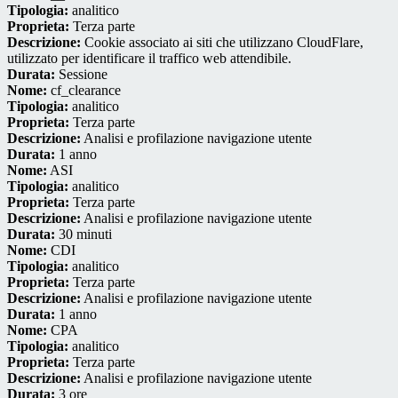
Tipologia:
analitico
Proprieta:
Terza parte
Descrizione:
Cookie associato ai siti che utilizzano CloudFlare,
utilizzato per identificare il traffico web attendibile.
Durata:
Sessione
Nome:
cf_clearance
Tipologia:
analitico
Proprieta:
Terza parte
Descrizione:
Analisi e profilazione navigazione utente
Durata:
1 anno
Nome:
ASI
Tipologia:
analitico
Proprieta:
Terza parte
Descrizione:
Analisi e profilazione navigazione utente
Durata:
30 minuti
Nome:
CDI
Tipologia:
analitico
Proprieta:
Terza parte
Descrizione:
Analisi e profilazione navigazione utente
Durata:
1 anno
Nome:
CPA
Tipologia:
analitico
Proprieta:
Terza parte
Descrizione:
Analisi e profilazione navigazione utente
Durata:
3 ore