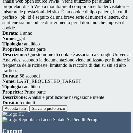
analisi web open source Piwik. Viene utilizzato per aiutare i
proprietari di siti Web a monitorare il comportamento dei visitatori e
misurare le prestazioni del sito. È un cookie di tipo pattern, in cui il
prefisso _pk_id è seguito da una breve serie di numeri e lettere, che
si ritiene sia un codice di riferimento per il dominio che imposta il
cookie.
Durata:
1 anno
Nome:
_gat
Tipologia:
analitico
Proprieta:
Prima parte
Descrizione:
Questo nome di cookie è associato a Google Universal
Analytics, secondo la documentazione viene utilizzato per limitare la
frequenza delle richieste, limitando la raccolta di dati su siti ad alto
traffico.
Durata:
58 secondi
Nome:
LAST_REQUESTED_TARGET
Tipologia:
analitico
Proprieta:
Prima parte
Descrizione:
Analisi e profilazione navigazione utente
Durata:
5 minuti
Accetta tutti
Salva le preferenze
Liceo Statale A. Pieralli Perugia
Contatti