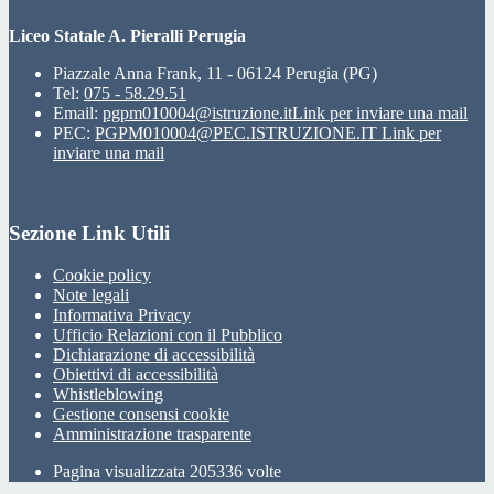
Liceo Statale A. Pieralli Perugia
Piazzale Anna Frank, 11 - 06124 Perugia (PG)
Tel:
075 - 58.29.51
Email:
pgpm010004@istruzione.it
Link per inviare una mail
PEC:
PGPM010004@PEC.ISTRUZIONE.IT
Link per
inviare una mail
Sezione Link Utili
Cookie policy
Note legali
Informativa Privacy
Ufficio Relazioni con il Pubblico
Dichiarazione di accessibilità
Obiettivi di accessibilità
Whistleblowing
Gestione consensi cookie
Amministrazione trasparente
Pagina visualizzata
205336
volte