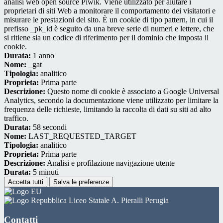
analisi web open source Piwik. Viene utilizzato per aiutare i
proprietari di siti Web a monitorare il comportamento dei visitatori e
misurare le prestazioni del sito. È un cookie di tipo pattern, in cui il
prefisso _pk_id è seguito da una breve serie di numeri e lettere, che
si ritiene sia un codice di riferimento per il dominio che imposta il
cookie.
Durata:
1 anno
Nome:
_gat
Tipologia:
analitico
Proprieta:
Prima parte
Descrizione:
Questo nome di cookie è associato a Google Universal
Analytics, secondo la documentazione viene utilizzato per limitare la
frequenza delle richieste, limitando la raccolta di dati su siti ad alto
traffico.
Durata:
58 secondi
Nome:
LAST_REQUESTED_TARGET
Tipologia:
analitico
Proprieta:
Prima parte
Descrizione:
Analisi e profilazione navigazione utente
Durata:
5 minuti
Accetta tutti
Salva le preferenze
Liceo Statale A. Pieralli Perugia
Contatti