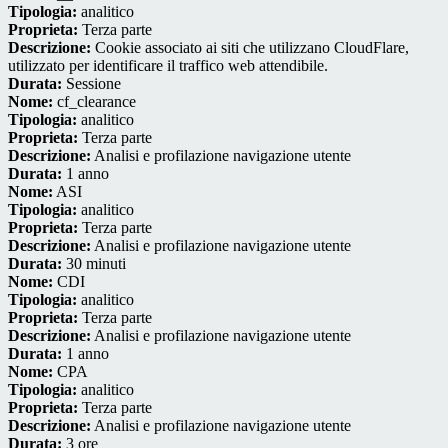
Tipologia:
analitico
Proprieta:
Terza parte
Descrizione:
Cookie associato ai siti che utilizzano CloudFlare,
utilizzato per identificare il traffico web attendibile.
Durata:
Sessione
Nome:
cf_clearance
Tipologia:
analitico
Proprieta:
Terza parte
Descrizione:
Analisi e profilazione navigazione utente
Durata:
1 anno
Nome:
ASI
Tipologia:
analitico
Proprieta:
Terza parte
Descrizione:
Analisi e profilazione navigazione utente
Durata:
30 minuti
Nome:
CDI
Tipologia:
analitico
Proprieta:
Terza parte
Descrizione:
Analisi e profilazione navigazione utente
Durata:
1 anno
Nome:
CPA
Tipologia:
analitico
Proprieta:
Terza parte
Descrizione:
Analisi e profilazione navigazione utente
Durata:
3 ore