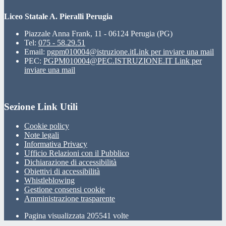
Liceo Statale A. Pieralli Perugia
Piazzale Anna Frank, 11 - 06124 Perugia (PG)
Tel:
075 - 58.29.51
Email:
pgpm010004@istruzione.it
Link per inviare una mail
PEC:
PGPM010004@PEC.ISTRUZIONE.IT
Link per
inviare una mail
Sezione Link Utili
Cookie policy
Note legali
Informativa Privacy
Ufficio Relazioni con il Pubblico
Dichiarazione di accessibilità
Obiettivi di accessibilità
Whistleblowing
Gestione consensi cookie
Amministrazione trasparente
Pagina visualizzata
205541
volte