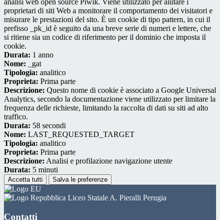
analisi web open source Piwik. Viene utilizzato per aiutare i
proprietari di siti Web a monitorare il comportamento dei visitatori e
misurare le prestazioni del sito. È un cookie di tipo pattern, in cui il
prefisso _pk_id è seguito da una breve serie di numeri e lettere, che
si ritiene sia un codice di riferimento per il dominio che imposta il
cookie.
Durata:
1 anno
Nome:
_gat
Tipologia:
analitico
Proprieta:
Prima parte
Descrizione:
Questo nome di cookie è associato a Google Universal
Analytics, secondo la documentazione viene utilizzato per limitare la
frequenza delle richieste, limitando la raccolta di dati su siti ad alto
traffico.
Durata:
58 secondi
Nome:
LAST_REQUESTED_TARGET
Tipologia:
analitico
Proprieta:
Prima parte
Descrizione:
Analisi e profilazione navigazione utente
Durata:
5 minuti
Accetta tutti
Salva le preferenze
Liceo Statale A. Pieralli Perugia
Contatti