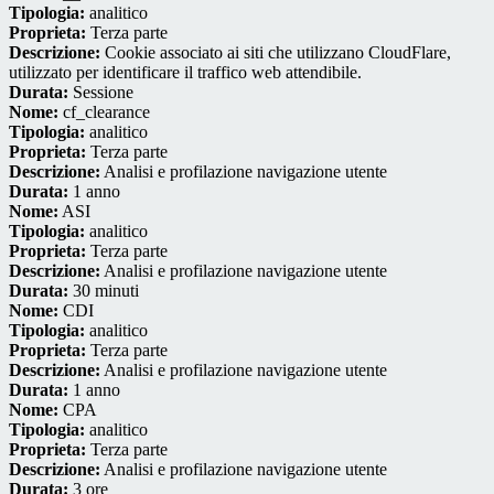
Tipologia:
analitico
Proprieta:
Terza parte
Descrizione:
Cookie associato ai siti che utilizzano CloudFlare,
utilizzato per identificare il traffico web attendibile.
Durata:
Sessione
Nome:
cf_clearance
Tipologia:
analitico
Proprieta:
Terza parte
Descrizione:
Analisi e profilazione navigazione utente
Durata:
1 anno
Nome:
ASI
Tipologia:
analitico
Proprieta:
Terza parte
Descrizione:
Analisi e profilazione navigazione utente
Durata:
30 minuti
Nome:
CDI
Tipologia:
analitico
Proprieta:
Terza parte
Descrizione:
Analisi e profilazione navigazione utente
Durata:
1 anno
Nome:
CPA
Tipologia:
analitico
Proprieta:
Terza parte
Descrizione:
Analisi e profilazione navigazione utente
Durata:
3 ore