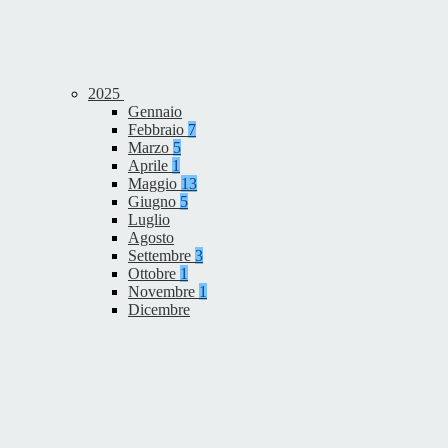
2025
Gennaio
Febbraio
7
Marzo
5
Aprile
1
Maggio
13
Giugno
5
Luglio
Agosto
Settembre
3
Ottobre
1
Novembre
1
Dicembre