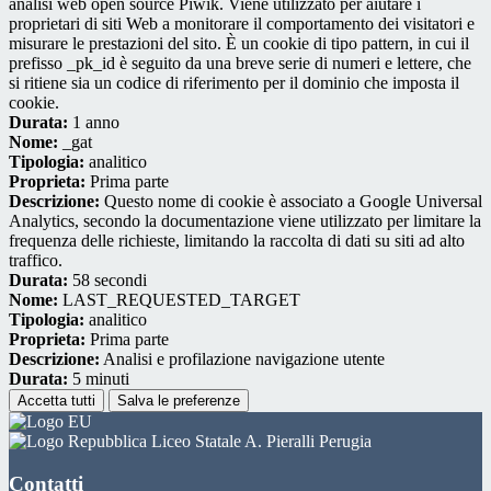
analisi web open source Piwik. Viene utilizzato per aiutare i
proprietari di siti Web a monitorare il comportamento dei visitatori e
misurare le prestazioni del sito. È un cookie di tipo pattern, in cui il
prefisso _pk_id è seguito da una breve serie di numeri e lettere, che
si ritiene sia un codice di riferimento per il dominio che imposta il
cookie.
Durata:
1 anno
Nome:
_gat
Tipologia:
analitico
Proprieta:
Prima parte
Descrizione:
Questo nome di cookie è associato a Google Universal
Analytics, secondo la documentazione viene utilizzato per limitare la
frequenza delle richieste, limitando la raccolta di dati su siti ad alto
traffico.
Durata:
58 secondi
Nome:
LAST_REQUESTED_TARGET
Tipologia:
analitico
Proprieta:
Prima parte
Descrizione:
Analisi e profilazione navigazione utente
Durata:
5 minuti
Accetta tutti
Salva le preferenze
Liceo Statale A. Pieralli Perugia
Contatti