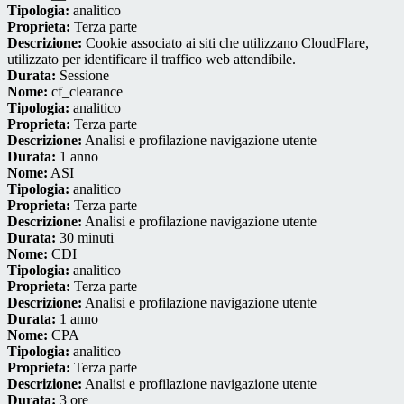
Tipologia:
analitico
Proprieta:
Terza parte
Descrizione:
Cookie associato ai siti che utilizzano CloudFlare,
utilizzato per identificare il traffico web attendibile.
Durata:
Sessione
Nome:
cf_clearance
Tipologia:
analitico
Proprieta:
Terza parte
Descrizione:
Analisi e profilazione navigazione utente
Durata:
1 anno
Nome:
ASI
Tipologia:
analitico
Proprieta:
Terza parte
Descrizione:
Analisi e profilazione navigazione utente
Durata:
30 minuti
Nome:
CDI
Tipologia:
analitico
Proprieta:
Terza parte
Descrizione:
Analisi e profilazione navigazione utente
Durata:
1 anno
Nome:
CPA
Tipologia:
analitico
Proprieta:
Terza parte
Descrizione:
Analisi e profilazione navigazione utente
Durata:
3 ore