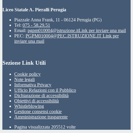
Liceo Statale A. Pieralli Perugia
Piazzale Anna Frank, 11 - 06124 Perugia (PG)
Tel:
075 - 58.29.51
Email:
pgpm010004@istruzione.it
Link per inviare una mail
PEC:
PGPM010004@PEC.ISTRUZIONE.IT
Link per
inviare una mail
Sezione Link Utili
Cookie policy
Note legali
Informativa Privacy
Ufficio Relazioni con il Pubblico
Dichiarazione di accessibilità
Obiettivi di accessibilità
Whistleblowing
Gestione consensi cookie
Amministrazione trasparente
Pagina visualizzata
205512
volte